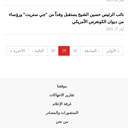
أيار 28، 2025
نائب الرئيس حسين الشيخ يستقبل وفداً من "جي ستريت" ورؤساء
من ديوان الكونغرس الأمريكي
أيار 27، 2025
« الأولى
‹ السابقة
18
19
20
التالية ›
الأخيرة »
موقفنا
تقارير الانتهاكات
غرفة الإعلام
المنشورات والمصادر
من نحن