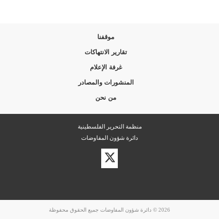
موقفنا
تقارير الانتهاكات
غرفة الإعلام
المنشورات والمصادر
من نحن
منظمة التحرير الفلسطينية
دائرة شؤون المفاوضات
زيارة
حسابنا
على
تويتر
2026 © دائرة شؤون المفاوضات جميع الحقوق محفوظة