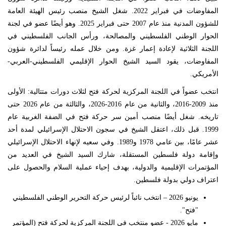
المفاوضات في فبراير 2022. شغل الشيخ منصب رئيس الهيئة العامة
للشؤون المدنية منذ عام 2007 حتى فبراير 2025. وهو أيضًا عضو في لجنة
الحوار الوطني الفلسطيني والمصالحة، ورأس الجانب الفلسطيني في
اللجنة الثلاثية لإعادة إعمار غزة. ومن خلال عمله رئيساً لدائرة شؤون
المفاوضات، يقود السيد الشيخ الحوار الإقليمي الفلسطيني-العربي-
الأمريكي.
انتخب عضواً في اللجنة المركزية لحركة فتح لثلاث دورات متتالية: الأولى
منذ 2009-2016، والثانية من عام 2016-2026، والثالثة من عام 2026 حتى
تاريخه. شغل أيضًا منصب أمين سر حركة فتح في الضفة الغربية عام
1999. قبل ذلك، اعتقل الشيخ في سجون الاحتلال الإسرائيلي لمدة أحد
عشر عامًا، بين عامي 1978 و1989. وفي سعيه لإنهاء الاحتلال الإسرائيلي
وإقامة دولة فلسطين المستقلة، شارك السيد الشيخ في العديد من
المؤتمرات الإقليمية والدولية، بهدف إحياء عملية السلام والحصول على
اعتراف دولي بدولة فلسطين.
يونيو 2026 – انتخب نائباً لرئيس حركة التحرير الوطني الفلسطيني
"فتح".
مايو 2026 - عضو منتخب في اللجنة المركزية لحركة فتح (المؤتمر