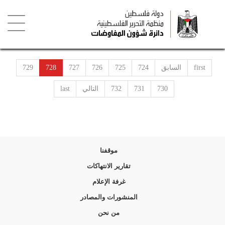
تجاوز
إلى
المحتوى
الرئيسي
Toggle
igation
first
السابق
724
725
726
727
728
729
730
731
732
التالي
last
موقفنا
تقارير الانتهاكات
غرفة الإعلام
المنشورات والمصادر
من نحن