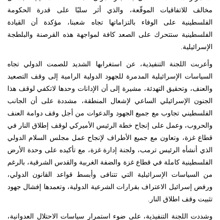
مخالف للاتفاقيات الموقّعة، والذي أثر سلبًا على قدرة الحكومة
الفلسطينية على الوفاء بالتزاماتها تجاه شعبنا، مؤكدة أن القيادة
الفلسطينية ستتحرك على الصعد كافة لمواجهة هذه القرصنة والبلطجة
الإسرائيلية.
وأعربت اللجنة التنفيذية، عن استغرابها الشديد للصمت الدولي تجاه
السياسات الإسرائيلية المدمرة للجهود الدولية الرامية إلى وقف التصعيد
والعنف، وتحقيق التهدئة، مشيرة إلى أن الإدانات وحدها لاتكفي لوقف هذا
الجنون الإسرائيلي الساعي لإشعال المنطقة، مشددة على أن الجانب
الفلسطيني تجاوب مع جميع الجهود والدعوات من أجل وقف دوامة العنف
والحروب، وعمل على إنجاح خطة الرئيس الأميركي لوقف إطلاق النار في
قطاع غزة، وتعاون مع جميع الأطراف لإنجاح عمل مجلس السلام الدولي
الذي أنشأه الرئيس ترمب، ولجنة إدارة غزة، مع تأكيده على وحدة الأرض
الفلسطينية كاملة في قطاع غزة والضفة الغربية والقدس الشرقية، بالرغم
من السياسات الإسرائيلية التي تتنافى وأبسط قواعد القانون الدولي،
ورفض إسرائيل الاعتراف بقرارات الشرعية الدولية، وتعمدها إفشال جهود
تثبيت وقف اطلاق النار.
وشددت اللجنة التنفيذية، على ضوء استمرار سياسات الاحتلال العدوانية،