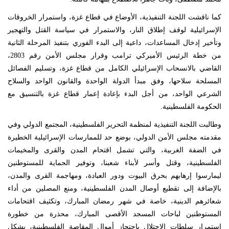
كما ناقشت اللجنة التنفيذية، الأوضاع في قطاع غزة، واستمرار الخروقات
الإسرائيلية لوقف إطلاق النار، والاستمرار في سياسة القتل والتهجير
وتأخير إدخال المساعدات، داعية إلى البدء الفوري بتنفيذ المرحلة الثانية
من خطة الرئيس الأميركي ترامب وقرار مجلس الأمن رقم 2803،
القاضي بالانسحاب الإسرائيلي الكامل من قطاع غزة، وتسليم الفصائل
المسلحة سلاحها، وفق مبدأ الدولة الواحدة والقانون الواحد والسلاح
الشرعي الواحد، من أجل البدء بإعادة إعمار قطاع غزة بالتنسيق مع
الحكومة الفلسطينية.
وطالبت اللجنة التنفيذية لمنظمة التحرير الفلسطينية، المجتمع الدولي وفي
مقدمته مجلس الأمن الدولي، بوضع حد للممارسات الإسرائيلية الخطيرة
في الضفة الغربية، والتي تشمل اقتحام المدن والقرى والمخيمات
الفلسطينية، وقتل وأسر لأبناء شعبنا، وتوفير الحماية للمستوطنين
ليمارسوا إرهابهم بحرق البيوت ودور العبادة، ومهاجمة القرى والمدن،
بالإضافة إلى تقطيع أوصال المدن الفلسطينية، ومنع المصلين من أداء
شعائرهم الدينية، خاصة في شهر رمضان المبارك، وتكثيف اقتحامات
المستوطنين لباحات المسجد الأقصى المبارك، محذرة من خطورة
استمرار سلطات الاحتلال باحتجاز أموال المقاصة الفلسطينية، بشكل