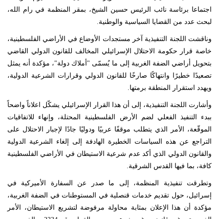
اجتماعا برئاسة نائب الرئيس حسين الشيخ، بمقر المنظمة في رام الله،
لبحث عدد من القضايا السياسية والوطنية.
وناقشت اللجنة التنفيذية آخر مستجدات الأوضاع في الأراضي الفلسطينية،
خاصة قرار حكومة الاحتلال الإسرائيلي المخالف للقانون الدولي القاضي
بتحويل أراضي الضفة الغربية إلى ما يُسمّى "أملاك دولة"، مؤكدة أنه يمثل
تصعيدًا خطيرًا وانتهاكًا صارخًا للقانون الدولي وقرارات الشرعية الدولية،
ويهدد استقرار المنطقة برمتها.
وأشارت اللجنة التنفيذية، إلى أن هذا القرار الإسرائيلي يشكّل اعلاناً واضحاً
ببدء التنفيذ الفعلي لضم الأرض الفلسطينية المحتلة، وإنهاء للاتفاقيات
الموقّعة، الأمر الذي يتطلب موقفًا عربيًا ودوليًا جادًا لإجبار الاحتلال على
التراجع عن هذه السياسات الخطيرة الهادفة إلى إلغاء الشرعية الدولية
والقانون الدولي الذي أكد عدم شرعية الاستيطان في الأراضي الفلسطينية
كافة، بما فيها القدس الشرقية.
وتطرقت تنفيذية المنظمة، إلى ما صدر عن السفارة الأميركية في
إسرائيل، حول تقديم خدمات قنصلية في المستوطنات في الضفة الغربية،
مؤكدة أن هذا الإعلان بمثابة محاولة مرفوضة لتشريع الاستيطان، الأمر