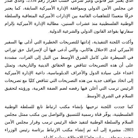
الذي يعتبر غير قانوني وغير شرعي حسب القرار رقم 2334، والذي صدر
عن مجلس الأمن الدولي وبموافقة الإدارة الأميركية السابقة، كما يعتبر
خرقًا متعمدًا للتفاهمات القائمة بين الإدارات الأميركية المتعاقبة والسلطة
الوطنية الفلسطينية منذ عشرات السنين، مطالبة الإدارة الأميركية بإلزام
سفارتها بقواعد القانون الدولي والشرعية الدولية.
وأكدت اللجنة التنفيذية، إدانتها للتصريحات الخطيرة التي أدلى بها السفير
الأميركي لدى الاحتلال هاكابي، والتي أدعى فيها أن لإسرائيل حق توراتي
في السيطرة على كامل الشرق الأوسط من النيل إلى الفرات، مشددة
على أن هذه التصريحات تتناقض مع الحقائق الدينية والتاريخية، وتمثل
اعتداء على سيادة الدول والأعراف الدبلوماسية، داعية الإدارة الأميركية
إلى اتخاذ مواقف جدية من هذه التصريحات التي تتناقض كليًا مع تصريحات
الرئيس ترمب التي أعلن فيها رفضه لضم الضفة الغربية، ورؤيته لتحقيق
السلام في الشرق الأوسط.
كما جددت اللجنة ترحيبها بإنشاء مكتب ارتباط تابع للسلطة الوطنية
الفلسطينية، يوفّر قناة رسمية للتنسيق والتواصل بين مكتب ممثل مجلس
السلام والسلطة الوطنية لتنفيذ خطة الرئيس ترمب وقرار مجلس الأمن
2803، مشيرة إلى أنه تم إنشاء مكتب الارتباط برئاسة رئيس الوزراء
محمد مصطفى، وبات جاهزًا للاضطلاع بمهامه كاملة.