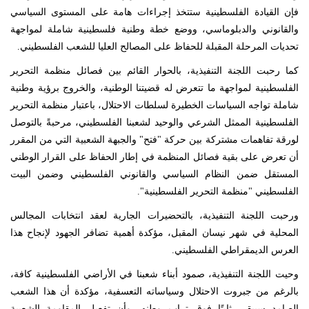
فإن القيادة الفلسطينية ستتخذ إجراءات هامة على المستوى السياسي
والقانوني والدبلوماسي، ووضع خطة وطنية فلسطينية شاملة لمواجهة
تحديات المرحلة المقبلة للحفاظ على المصالح العليا للشعب الفلسطيني.
كما رحبت اللجنة التنفيذية، بالحوار القائم بين فصائل منظمة التحرير
الفلسطينية لمواجهة ما تتعرض له قضيتنا الوطنية، والخروج برؤية وطنية
شاملة تواجه السياسات الخطيرة لسلطات الاحتلال، باعتبار منظمة التحرير
الفلسطينية الممثل الشرعي والوحيد لشعبنا الفلسطيني، مرحبةً بالتوصل
لورقة تفاهمات مشتركة بين حركة "فتح" والجبهة الشعبية التي من المقرر
أن تعرض على بقية فصائل المنظمة في إطار الحفاظ على القرار الوطني
المستقل ضمن النظام السياسي والقانوني الفلسطيني وضمن البيت
الفلسطيني "منظمة التحرير الفلسطينية".
ورحبت اللجنة التنفيذية، بالتحضيرات الجارية لعقد انتخابات المجالس
المحلية في شهر نيسان المقبل، مؤكدة أهمية تضافر الجهود لإنجاح هذا
العرس الديمقراطي الفلسطيني.
وحيت اللجنة التنفيذية، صمود أبناء شعبنا في الأراضي الفلسطينية كافة،
بالرغم من جبروت الاحتلال وسياساته التعسفية، مؤكدة أن هذا الشعب
الصامد سيبقى ثابتًا فوق تراب وطنه، وأن تفعيل المقاومة الشعبية