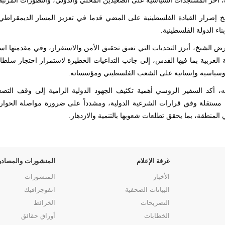
، آخر المستجدات السياسية على الصعيدين المحلي والدولي، والتطورات المرتبط
خ إصرار القيادة الفلسطينية على المضي قدما في تعزيز المسار الديمقراطي 
ناء الدولة الفلسطينية.
ض الشيخ، أبرز التحديات التي تعيق تحقيق الأمن والاستقرار، وفي مقدمتها ا
الغربية بما فيها القدس، إلى جانب التداعيات الخطيرة لاستمرار احتجاز سلطات
وسياسية وإنسانية على الشعب الفلسطيني ومؤسساته.
، أكد السفير الروسي أهمية تكثيف الجهود الدولية الرامية إلى وقف التصعيد
مستقلة وفق قرارات الشرعية الدولية، ومشدداً على ضرورة مواصلة الحوار و
 المنطقة، بما يحقق تطلعات شعوبها بالتنمية والازدهار.
غرفة الإعلام
المنشورات والمصادر
الأخبار
المنشورات
البيانات الصحفية
انفوجرافيك
التصريحات
الخرائط
الخطابات
أوراق حقائق