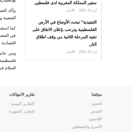
بواتشيدزه
سفير المملكة المغربية لدى فلسطين
آب 02، 2026
الأخبار
وأكد الشي
الشعبية وب
التنفيذية" تبحث الأوضاع في الأرض
كما استعر
الفلسطينية وترحب بإعلان الاتفاق على
في الضفة 
تنفيذ المرحلة الثانية من وقف اطلاق
اقتصادية 
النار.
آب 01، 2026
الأخبار
ومن جانبه
فلسطينية 
السلام في
موقفنا
تقارير الانتهاكات
الحدود
التقارير اليومية
القدس
التقارير الشهرية
اللاجئون
الأسرى والمعتقلون