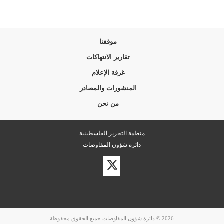
موقفنا
تقارير الانتهاكات
غرفة الإعلام
المنشورات والمصادر
من نحن
منظمة التحرير الفلسطينية
دائرة شؤون المفاوضات
زيارة
حسابنا
على
تويتر
2026 © دائرة شؤون المفاوضات جميع الحقوق محفوظة