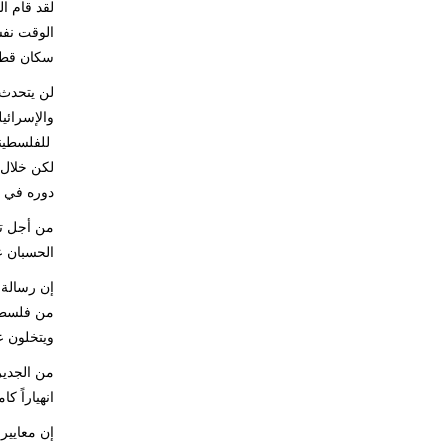
لقد قام ا
سكان قطا
لن يتحدث 
والإسرائي
للفلسطيني
لكن خلال 
دوره في ت
من أجل تح
الحسبان ع
من فلسطين
ويتخلون ع
من الجدير
انهياراً ك
إن معايير