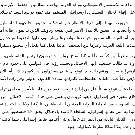
الداعمة للاستعمار الاستيطاني وواقع الدولة الواحدة بنظامين أحدهما "الأبرتها
على إنهاء الاحتلال العسكري الإسرائيلي المستمر منذ عقود بوجود السيد غرينبلا
ت جرينبلات تهدف إلى حرف الأنظار عن المشكلة الحقيقية. فالجهود الفلسطينية ل
ة وأعضائها بل يتعلق بالاحتلال الإسرائيلي نفسه وبأولئك الذين يدعمون إطالة أ
بير. أما القيادة الفلسطينية فينتقدها مواطنوها ويمارسون عليها الضغوط ويتحد
رينبلات باللغة العربية وغيرها من الصحف- هكذا نفعل كما يفعل أي مجتمع ديمقر
رت مبعوثاً أمريكياً سابقاً أنه "إذا أصبح توماس جيفرسون الرئيس الفلسطيني، 
ارهم إرهابيين”. ورغم ذلك، لم أتوقع أن يتبنى مسؤولون أمريكيون ذلك. وأما الآ
ض علناً على القيادة الفلسطينية لالتزامها بمبادئ القانون الدولي وقرارات الأمم
سذاجة أن نتوقع شيئئاً أقل من إدارة ترامب. فقد خرج علينا بالأمس محامي ترا
قام سفيره في إسرائيل، ديفيد فريدمان بالعمل على حذف كلمة "الاحتلال" من ت
، التصويت ضد الحماية الدولية للمدنيين الفلسطينيين، تاركة الولايات المتحدة 
المسعفة رزان النجار البالغة من العمر 21 عاماً، والتي أعدمها قناص
 وحده يعدّ انتهاكاً صارخاً لاتفاقيات جنيف.