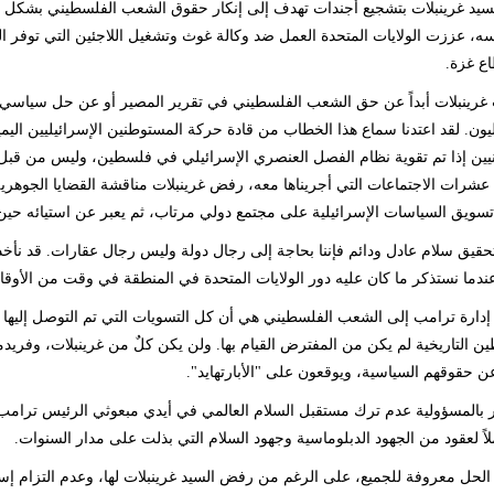
لسيد غرينبلات بتشجيع أجندات تهدف إلى إنكار حقوق الشعب الفلسطيني بشكل م
ع غزة.
غرينبلات أبداً عن حق الشعب الفلسطيني في تقرير المصير أو عن حل سياسي
ليون. لقد اعتدنا سماع هذا الخطاب من قادة حركة المستوطنين الإسرائيليين اليم
ين إذا تم تقوية نظام الفصل العنصري الإسرائيلي في فلسطين، وليس من قب
عشرات الاجتماعات التي أجريناها معه، رفض غرينبلات مناقشة القضايا الجوهرية: 
سويق السياسات الإسرائيلية على مجتمع دولي مرتاب، ثم يعبر عن استيائه حين 
قيق سلام عادل ودائم فإننا بحاجة إلى رجال دولة وليس رجال عقارات. قد نأ
ندما نستذكر ما كان عليه دور الولايات المتحدة في المنطقة في وقت من الأوقا
 التاريخية لم يكن من المفترض القيام بها. ولن يكن كلٌ من غرينبلات، وفريدم
ن حقوقهم السياسية، ويوقعون على "الأبارتهايد".
 بالمسؤولية عدم ترك مستقبل السلام العالمي في أيدي مبعوثي الرئيس ترامب،
املاً لعقود من الجهود الدبلوماسية وجهود السلام التي بذلت على مدار السنوات.
 الحل معروفة للجميع، على الرغم من رفض السيد غرينبلات لها، وعدم التزام إس