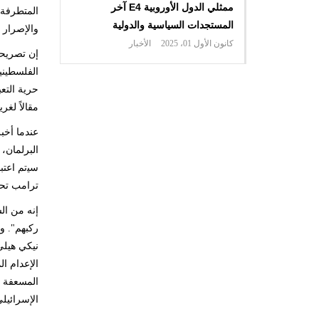
ممثلي الدول الأوروبية E4 آخر
المتطرفة 
المستجدات السياسية والدولية
والإصرار 
كانون الأول 01، 2025
الأخبار
إن تصريحا
الفلسطيني
حرية التع
مقالاً لغ
عندما أخب
ﺳﻴتم اعتب
ترامب تحرّ
إنه من ال
ركبهم". و
نيكي هيلي
الإسرائيلي