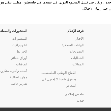
تحدة ، ولكن في فشل المجتمع الدولي في تنفيذها في فلسطين. مطلبنا يبقى هو 
حتى إنهاء الاحتلال.
غرفة الإعلام
المنشورات والمصادر
الأخبار
المنشورات
البيانات الصحفية
انفوجرافيك
التصريحات
الخرائط
الخطابات
أوراق حقائق
المقالات
اتفاقيات
أسئلة وأجوبة متكررة
الكفاح الوطني الفلسطيني
موارد اضافية
وحقوق شعبنا لا يُختزل في
تقارير خاصة
أشخاص
ملخص إعلامي
فيديو