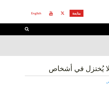
English
متابعة
استمارة
ابحث
البحث
ا يُختزل في أشخاص
ص