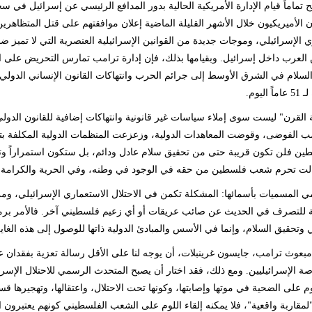
 تماماً قيام الإدارة الأمريكية الحالية بدور المدافع الرئيسي عن إسرائيل
 الأميريكيون خلال الأشهر القليلة الماضية إعلان موافقتهم على قتل المتظاهري
ي الإسرائيلي، وموجات جديدة من القوانين الإسرائيلية العنصرية التي لا تميز
 العرب داخل إسرائيل. وبقيامها بذلك، فإن إدارة ترامب تمارس التحريض على ال
السلام في الشرق الأوسط إلى جرائم الحرب وانتهاكات القانون الإنساني الدولي
اليوم.
القرن" ليست سوى إملاء سياسات غير قانونية وانتهاكات إضافية للقانون الدول
مب الفوضى، وقوضت المعاهدات الدولية، وزعزعت المنظمات الدولية المكلفة بت
ن فلن تكون قريبة حتى من تحقيق سلام عادل ودائم، بل ستكون استمراراً وتر
زالت تحرم شعب فلسطين من حقه في الوجود في وطنه، وفي الحرية والكرامة.
ي المسميات بأسمائها: المشكلة تكمن في الاحتلال الاستعماري الإسرائيلي، و
لة للتصرف في الحديث عن صائب عريقات أو أي زعيم فلسطيني آخر. فالأمر برمته ل
ي وتحقيق السلام، وإنما في الأسس والمبادئ الدولية ذاتها للوصول إلى هذه الغاية
بعوث ترامب، جايسون غرينبلات، أن يوجه لنا على الأقل رسالة تعزية بفقدان 
اصة الإسرائيليين. ومع ذلك، فقد اختار أن يصبح المتحدث الرسمي للاحتلال الإسرا
وم على الضحية في موتها وإصابتها، وكونها تحت الاحتلال، واعتقالها، وتهجيرها قس
لمقاربة واقعية"، فلا يمكنه إلقاء اللوم على الشعب الفلسطيني كونهم يعتبرون الإدا