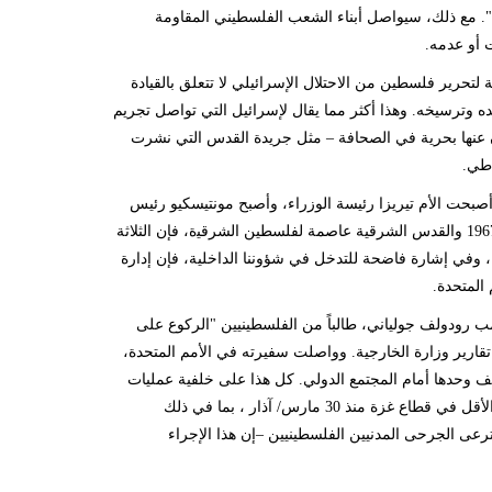
يد". مع ذلك، سيواصل أبناء الشعب الفلسطيني المقاومة
ت أو عدمه.
تحرير فلسطين من الاحتلال الإسرائيلي لا تتعلق بالقيادة
مده وترسيخه. وهذا أكثر مما يقال لإسرائيل التي تواصل تجريم
ثون عنها بحرية في الصحافة – مثل جريدة القدس التي نشرت
اطي.
وأصبحت الأم تيريزا رئيسة الوزراء، وأصبح مونتيسكيو رئيس
البرلمان، وإذا ما طالب جميعهم بإنهاء الاحتلال وتجسيد رؤية حل الدولتين على حدود عام 1967 والقدس الشرقية عاصمة لفلسطين اﻟﺸﺮﻗﻴة، ﻓﺈن الثلاثة
ن، وفي إشارة فاضحة للتدخل في شؤوننا الداخلية، فإن إدارة
 المتحدة.
مب رودولف جولياني، طالباً من الفلسطينيين "الركوع على
قارير وزارة الخارجية. وواصلت سفيرته في الأمم المتحدة،
تقف وحدها أمام المجتمع الدولي. كل هذا على خلفية عمليات
الإعدام الميدانية التي نفذتها إسرائيل، السلطة لاقائمة بالاحتلال، بحق 130 فلسطينياً على الأقل في قطاع غزة منذ 30 مارس/ آذار ، بما في ذلك
 إسرائيلي بينما كانت ترعى الجرحى المدنيين الفلسطينيين –إن هذا الإجراء