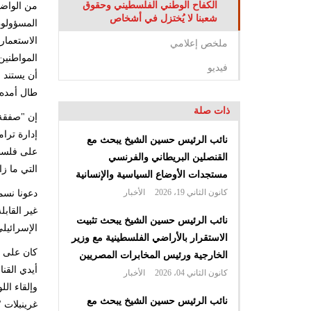
الكفاح الوطني الفلسطيني وحقوق
من الواضح
شعبنا لا يُختزل في أشخاص
المسؤولون
الاستعمار
ملخص إعلامي
المواطنين
فيديو
أن يستند 
طال أمده لـ 51 عاماً 
ذات صلة
إن "صفقة 
إدارة ترا
نائب الرئيس حسين الشيخ يبحث مع
على فلسطي
القنصلين البريطاني والفرنسي
التي ما 
مستجدات الأوضاع السياسية والإنسانية
كانون الثاني 19، 2026
الأخبار
دعونا نسم
غير القاب
نائب الرئيس حسين الشيخ يبحث تثبيت
الإسرائيل
الاستقرار بالأراضي الفلسطينية مع وزير
كان على م
الخارجية ورئيس المخابرات المصريين ‏
أيدي القن
كانون الثاني 04، 2026
الأخبار
وإلقاء الل
نائب الرئيس حسين الشيخ يبحث مع
غرينبلات "