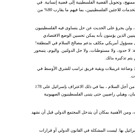
منهج، وتحويل القضية الفلسطينية إلى قضية إنسانية. في
الوقت نفسه، عززت الولايات المتحدة العمل ضد وكالة غوث وتشغيل اللاجئين التي توفر الخدمات للاجئين الفلسطينيين، بما فيهم ما يقارب 80% من
، ولن يجرؤ على الحديث عن حل يتساوى فيه الفلسطينيون
ينيين الذين يؤمنون بأنه يمكن تحسين الوضع الاقتصادي
ل مسؤول أمريكي مكلف بدعم مصالح السلام في المنطقة!
لا حدود، ولا مستوطنات، ولا حل الدولتين. واليوم، يتمحور
يتم تذكيره بذلك.
خذ وضاعة غرينبلات وبقية فريق ترامب للشرق الأوسط في
ت.
إن رسالة إدارة ترامب إلى الشعب الفلسطيني هي أن كل التسويات التي تم التوصل إليها من أجل السلام ، بما في ذلك الاعتراف بإسرائيل على 78٪
ان، وهيلي راضيين حتى يتبنى الفلسطينيون الصهيونية
 ومن الأهمية بمكان أن يتدخل المجتمع الدولي قبل أن نشهد
رائيل بها. ليست المشكلة في القانون الدولي أو قرارات