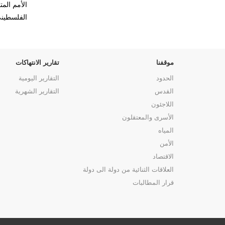
الأمم الم
الفلسطيني 
موقفنا
تقارير الانتهاكات
الحدود
التقارير اليومية
القدس
التقارير الشهرية
اللاجئون
الأسرى والمعتقلون
المياه
الأمن
الاقتصاد
العلاقات الثنائية من دولة الى دولة
قرار المطالبات