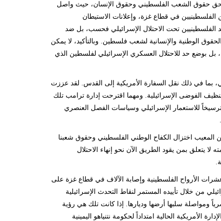
 في سحق حقوق الشعب الفلسطيني وحقوق الإنسان، حيث واصل
ن الفلسطينيين في قطاع غزة، وإعلانات الاستيطان
 ضد الفلسطينيين تحت الاحتلال الإسرائيلي فحسب، بل ضد
حقوق الوطنية والإنسانية لشعب فلسطين. وبالتأكيد، لا يمكن
، بل بوضع حد للاحتلال العسكري الإسرائيلي لفلسطين الذي
ي، بما في ذلك نقل السفارة الأمريكية إلى القدس. لقد عززت
نظيف الفوضى الإسرائيلية. ومهما اقترحت إدارة ترامب تلك
سيخاً للاستعمار الإسرائيلي وسياسات الفصل العنصري
من المعيب اختزال الكفاح الوطني الفلسطيني وحقوق شعبنا
ا يتعلق بمن يقود الطريق الآن نحو إنهاء الاحتلال
.
عشرات الأرواح الفلسطينية وإصابة الآلاف في قطاع غزة على
ئيلي من خلال تأييده المستمر لنقاط التحدث الإسرائيلية
رياً ومواصلة سلبها أرضها وديارها. إذا كانت تلك هي رؤية
رة الأمريكية الحالية امتداداً لحكومة نتنياهو اليمينية