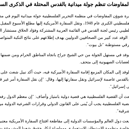
مفاوضات تنظم جولة ميدانية بالقدس المحتلة في الذكرى السبع
ة شوؤن المفاوضات في منظمة التحرير الفلسطينية جولة ميدانية اليوم في مدينة
الشعب الفلسطيني الكبرى عام 1948، ونقل السفارة الأمريكية إليها م
لطيبي رئيس لجنة القدس في القائمة العربية المشتركة وفؤاد الحلاق مستشار 
الوفد عدد كبير من الصحافيين الدوليين بهدف إطلاعهم على نتائج النكبة المتواصل
قي مستوطنة "تل بيوت".
وفد في مستهل الجولة من حي الشيخ جراح باتجاه المناطق الحرام ومن ضمنها منز
عصابات الصهيونية إلى متحف.
لوفد إلى المكان المزمع إقامة السفارة الأميركية فيه، حيث أكد نبيل شعث على
بالقدس عاصمة لإسرائيل ونقل سفارتها إليها، وقال: "إن نقل السفارة أمر غير قا
 إسرائيل".
ث أن القضية الفلسطينية هي قضية دولية بامتياز وأضاف: "إن معظم الدول رفضت ت
رقية".
 دول العالم والمؤسسات الدولية إلى مقاطعة افتتاح السفارة الأمريكية معتبراً 
وخاصة منظومة الاستيطان الاستعماري ومواصلة إنكار حقوق شعبنا المشروعة ب