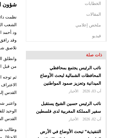
الخطابات
شؤون ال
المقالات
نظمت دائر
ملخص إعلامي
ود.أحمد ا
فيديو
وقد رافق 
تلاصق شر
ذات صلة
وانطلق ال
من قبل ال
نائب الرئيس يجتمع بمحافظي
المحافظات الشمالية لبحث الأوضاع
ثم توجه ا
الميدانية وتعزيز صمود المواطنين
الاعتراف 
آب 03، 2026
الأخبار
القدس إلى
نائب الرئيس حسين الشيخ يستقبل
واعتبر شع
سفير المملكة المغربية لدى فلسطين
القدس الش
آب 02، 2026
الأخبار
وطالب شعث
التنفيذية" تبحث الأوضاع في الأرض
الاحتلال 