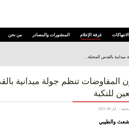
الانتهاكات
غرفة الإعلام
المنشورات والمصادر
من نحن
يدانية بالقدس المحتلة...
 المفاوضات تنظم جولة ميدانية بالق
ين للنكبة
صحفية
أيار 09، 2018
شعث والطيبي