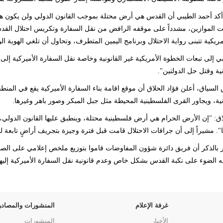
كد أحمد الطيبي أن القدس هي أرض محتلة بموجب القانون الدولي ولن يكون هن
ت الموازين، مشدداً على موقفه الرافض من نقل السفارة وتكريس احتلال القدس 
أمريكية تتبنى رواية الاحتلال وبرنامج اليمين المتطرف، وتحاول أن تلغي الهوية ا
يبي إلى تبعات الخطوة الأمريكية غير القانونية وخاصة نقل السفارة الأميركية 
نية وقتل حل الدولتين".
لسياق، أعلن فؤاد الحلاق أن موقع اقامة بناء السفارة الأميركية يقع في ال
ونية، ويجاور القرى الفلسطينية المحيطة مثل جبل المبكر وصور باهر وغيرها.
اق: "إن الأرض الحرام هي أرض فلسطينية محتلة، وينطبق عليها القانون الدولي، ول
يها". مشيراً إلى أن جرافات الاحتلال قامت قبل فترة وجيزة بتجريف أراضٍ تابعة
 بالذكر أن فريق دائرة شؤون المفاوضات قاموا بتوزيع ملخص إعلامي على الصحا
له الضوء على نكبة القدس بشكل خاص وعدم قانونية نقل السفارة الأميركية إليها
غرفة الإعلام
المنشورات والمصادر
الأخبار
المنشورات