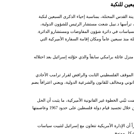
ين للنكبة
 القدس المحتلة، بمناسبة إحياء الذكرى السبعين لنكبة
طلع الأسبوع المقبل، ترأسها د.نبيل شعث مستشار الرئيس للشؤون الدولية،
السياسات في دائرة شؤون المفاوضات ومستشارو الدائرة.
ة منذ سبعين عاماً ومكان إقامة السفارة الأميركية التي
ل عائلة برامكي سابقاً والذي حوّلته إسرائيل بعد احتلاله
 الموقف الفلسطيني الثابت والرافض لقرار ترامب الأحادي
نوني ومخالف للقانون والشرعية الدولية، ويعني اعترافاً بضم
بّني الخطوة غير القانونية الأميركية، ما يثبت أن الحل
الوحيد للقضية الفلسطينية يجب أن يُبنى على القانون الدولي وقرارات الشرعية الدولية من خلال تجسيد قيام دولة فلسطين على حدود 1967 وعاصمتها
أن الإدارة الأمريكية تتعاون مع إسرائيل لتثبيت سياسات
شكل ممنهج.