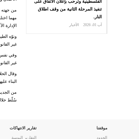
الفلسطينية وترحب بإعلان الاتفاق على
تنفيذ المرحلة الثانية من وقف اطلاق
من جهته أ
النار.
مهما اختل
آب 01، 2026
الأخبار
الإدارة ال
ونوّه الط
غير القانو
وفي نفس ا
غير القان
وقال الحل
البناء عل
من الجدير
سُلّط خلا
موقفنا
تقارير الانتهاكات
الحدود
التقارير اليومية