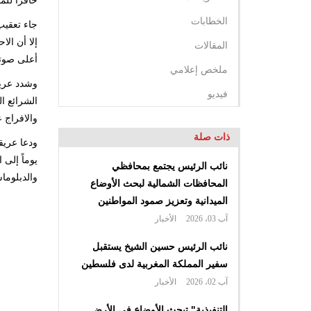
حافزاً للم
الخطابات
إلا أن الا
المقالات
أعلى صوتا
ملخص إعلامي
وشدد عريق
فيديو
والافراج
ذات صلة
ودعا عريق
يوماً إلى 
نائب الرئيس يجتمع بمحافظي
والدبلوماس
المحافظات الشمالية لبحث الأوضاع
الميدانية وتعزيز صمود المواطنين
آب 03، 2026
الأخبار
نائب الرئيس حسين الشيخ يستقبل
سفير المملكة المغربية لدى فلسطين
آب 02، 2026
الأخبار
التنفيذية" تبحث الأوضاع في الأرض