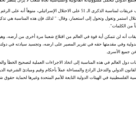
جتمع الدولي لتحمل مسؤولياته القانونية والسياسية تجاه شعب لا يزال ينتظر تحقيق
جاء تعقيب عريقات لمناسبة الذكرى الـ 51 على الاحتلال الإسرائيلي
حتلال استمر وتغول وتحول إلى استعمار، وقال: " لذلك فإن هذه المناسبة هي تذكير
ً من الكلمات".
ات أنه لن تتمكن أية قوة في العالم من اقتلاع شعبنا مرة أخرى من أرضه، وه
 عن جميع الأسرى.
ات دول العالم في هذه المناسبة إلى اتخاذ الاجراءات العملية لتصحيح الخطأ وال
القانون الدولي والتدخل الرادع والمساءلة عملاً بأحكام وقيم ومبادئ الشرعية ال
ية الفلسطينية في الهيئات الدولية التابعة للأمم المتحدة وغيرها لحماية حقوق شعب