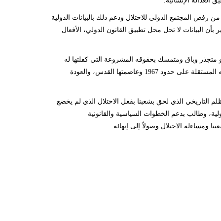
 العدالة الإنسانية.
، منوهاً أنه على الرغم من رفض المجتمع الدولي للاحتلال ودعم ذلك بالبيانات الدولية
 بأن البيانات لا تحل محل تطبيق القانون الدولي، الأفعال
و متجذر وباق ومتمسك بحقوقه المشروعة التي كفلتها له
الشرائع الدولية وفي مقدمتها حقه في تقرير المصير على ارضه، وتجسيد سيادته في دولته المستقلة على حدود 1967 وعاصمتها القدس، والعودة
ظلم التاريخي الذي لحق بشعبنا بفعل الاحتلال الذي لم يخضع
دولية، وطالب بدعم الخطوات السياسية والقانونية
نا ومساءلة الاحتلال وصولاً إلى إنهائه.