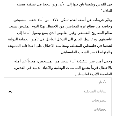
في القدس وشعبنا باقٍ فيها إلى الأبد، ولن تنجحا في تصفية قضيته
العادلة".
وعبّر عريقات عن أسفه لعدم تمكن الآلاف من أبناء شعبنا المسيحي،
وخاصة من قطاع غزة المحاصر، من الاحتفال بهذا اليوم المقدس بسبب
نظام التصاريح التعسفي وغير القانوني الذي يمنع وصول أبنائنا إلى
عاصمتهم. ودعا دول العالم الى التدخل العاجل في تأمين الحماية الدولية
لشعبنا في فلسطين المحتلة، ومحاسبة الاحتلال على اعتداءاته الممنهجة
والمتواصلة ضد الشعب الفلسطيني.
وحيى أمين سر التنفيذية أبناء شعبنا من المسيحيين، معرباً عن أمله
بالاحتفال قريباً بجميع المناسبات الوطنية والاعياد الدينية في القدس،
العاصمة الأبدية لفلسطين.
الأخبار
البيانات الصحفية
التصريحات
الخطابات