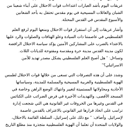
عريقات اليوم بأشد العبارات اعتداءات قوات الاحتلال على أبناء شعبنا من
الشبان والعائلات المسيحية في يوم مقدس تحتفل به بأحد الشعانين
والأسبوع المقدس في القدس المحتلة.
وأشار عريقات إلى أن استفزاز قوات الاحتلال ومنعها اليوم لرفع العلم
الفلسطيني في عاصمتنا ذات السيادة وعلو الهتافات والصلوات والرد عليها
بالاعتداء بالضرب على المشاركين الآمنين يؤكد سياسة الاحتلال الرافضة
لكون مدينة القدس مدينة حرة ومقدسة ومفتوحة للديانات الثلاث.
وتساءل: " هل أصبح العلم الفلسطيني يشكل مصدر تهديد للأمن
الاسرائيلي؟"
وشدد على أن هذه التصرفات التي تسعى من خلالها قوات الاحتلال لطمس
الهوية الفلسطينية والعربية المسيحية والمسلمة للمدينة، وسياساتها
الأحادية ومحاولاتها المستميتة لتغيير وانتهاك الوضع الراهن وخاصة في
المسجد الأقصى، والتهديدات الأخيرة في فرض الضرائب على الكنائس
في القدس وغيرها من الخروقات غير القانونية هي التي شجعت إدارة
ترامب على اتخاذ قرارها غير القانوني بالاعتراف بالقدس عاصمة
لإسرائيل. وأضاف: " مع ذلك على إسرائيل، السلطة القائمة بالاحتلال،
والولايات المتحدة أن تعلما أن الهوية الفلسطينية متجذرة منذ مطلع التاريخ