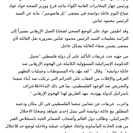
ورئيس جهاز المخابرات العامة اللواء ماجد فرج ووزير الصحة جواد عواد
صباح اليوم عائلة دوابشة في مشفى "تل هاشومير"، نيابة عن السيد
الرئيس محمود عباس.
وقد اطمئن عواد على الوضع الصحي لضحايا العمل الإرهابي مشيراً إلى
التزامه بتعليمات السيد الرئيس محمود عباس بضرورة نقل العائلة لأي
مشفى يضمن شفاء العائلة بشكل عاجل.
من جهته جدد عريقات التأكيد على أن دولة فلسطين "تحمل
الحكومة الإسرائيلية المسؤولية الكاملة عن الهجوم الإرهابي ضد
عائلة دوابشة". وقال: " لقد مهّد بناء المستوطنات وعمليات التطهير
العرقي والإفلات من العقاب على الجرائم التي ترتكب ضد أبناء شعبنا
والتحريض ضد الوجود الفلسطيني، بما في ذلك النداءاتللاعتراف
باسرائيل كدولة يهودية، مهد الطريق لهذا الهجوم الإرهابي ".
واعرب عريقات عن تضامن شعبنا الفلسطيني في كل مكان ودعمه
المطلق مع عائلة دوابشة التي تمثل إحدى شواهد وضحايا الاحتلال
الإسرائيلي، وطالب دول العالم وأصحاب الضمائر الحية باستخلاص العبر
من هذه الحادثة المأساوية واتخاذ خطوات عملية وعاجلة لوضع حد للاحتلال