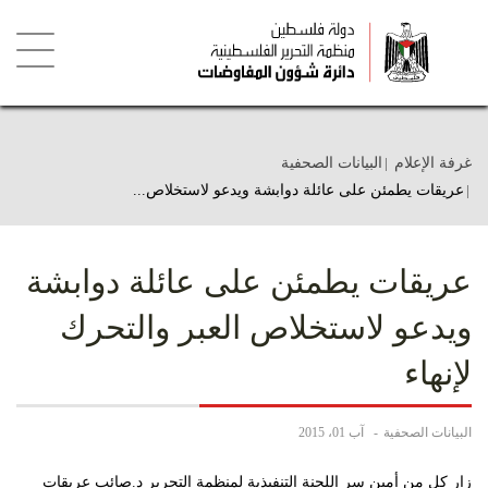
تجاوز
إلى
المحتوى
الرئيسي
Toggle
igation
غرفة الإعلام
البيانات الصحفية
عريقات يطمئن على عائلة دوابشة ويدعو لاستخلاص...
عريقات يطمئن على عائلة دوابشة
ويدعو لاستخلاص العبر والتحرك
لإنهاء
البيانات الصحفية
آب 01، 2015
زار كل من أمين سر اللجنة التنفيذية لمنظمة التحرير د.صائب عريقات