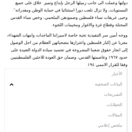
دولتها وعملت الى جانب زميلها الرجل بإبداع وتميز خلاق على جميع
المستويات، ولا تزال تلعب دورا استثنائيا في حماية الوطن ومقدراته".
وحيى عريقات نساء فلسطين وصمودهن الملحمي، وخص نساء القدس
المحتلة وقطاع غزة والاغوار ومخيمات اللجوء.
ووجه أمين سر التنفيذية تحية خاصة لاسيراتنا الماجدات وامهات الشهداء،
معربا عن إكبار فلسطين واعتزازها بتضحياتهن العظام من اجل الوصول
إلى انجاز حقوق شعبنا المشروعة في تجسيد سيادة الدولة العتيدة على
حدود ١٩٦٧ وعاصمتها القدس، وضمان حق العودة للاجئين الفلسطينيين
وفقا للقرار الاممي ١٩٤.
الأخبار
البيانات الصحفية
التصريحات
الخطابات
المقالات
ملخص إعلامي