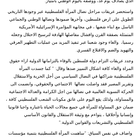
الذي يصادف يوم غد، ووصفه باليوم الوطني بامتياز.
واستحضر عريقات مراحل نضال المرأة الفلسطينية عبر وجودها التاريخي
الطويل على ارض فلسطين، وآخرها صمودها ونضالها الوطني والجماعي
الباسل مع ابناء شعبها ، في مجابهة المؤامرة الإسرائيلية الأمريكية
المتمثلة بصفقة القرن وافشال مفاصلها الهادفة لترسيخ الاحتلال وجعله
رسميا، والغاء وجود شعبنا عبر تنفيذ المزيد من عمليات التطهير العرقي
والتهويد والضم والاقتلاع القسري.
وجدد عريقات التزام دولة فلسطين بالوفاء بالتزاماتها الدولية ازاء حقوق
المراة والغاء كافة اشكال التمييز ضدها وقال: " كما جسدت المرأه
الفلسطينية شراكتها في النضال السياسي من أجل الحرية والاستقلال
وتقرير المصير فقد واصلت نضالها الاجتماعي والحقوقي، وانضمت الى
الحركة النسوية العالمية في نضالها من اجل الكرامة والعدالة الاجتماعية
والمساواة، ولذلك يقع اليوم على عاتق مكونات الشعب الفلسطيني كافة ،
ضمان حق المساواة للمرأة في جميع مجالات الحياة باعتباره واجبا قانونيا
وإنسانيا وأخلاقيا ، يتواءم مع وثيقة الاستقلال والقانون الأساسي
الفلسطيني والتشريعات والقوانين الدولية."
واضاف في نفس السياق: "ساهمت المرأة الفلسطينية بتنمية مؤسسات