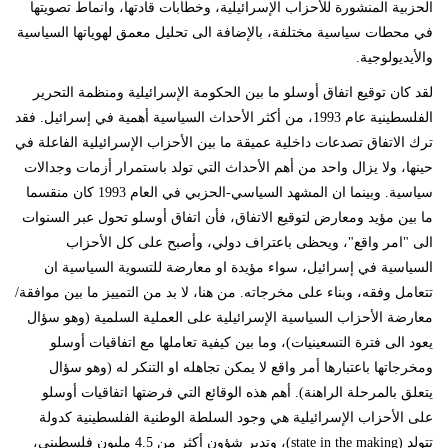
الحزبية المنشورة للأحزاب الإسرائيلية، وخطابات قادتها، وانماط تصويتها
في محطات سياسية مختلفة، بالإضافة الى تحليل معمق لهوياتها السياسية
والأيديولوجية.
لقد كان توقيع اتفاق أوسلو ما بين الحكومة الإسرائيلية ومنظمة التحرير
الفلسطينية عام 1993، من أكثر الأحداث السياسية أهمية في إسرائيل. فقد
ترك الاتفاق تصدعات داخلية عميقة ما بين الأحزاب الإسرائيلية الفاعلة في
حينها، ولا يزال واحد من أهم الأحداث التي تولد باستمرار أزمات وجدالات
سياسية. وبينما ان المشهد السياسي-الحزبي في العام 1993 كان منقسما
ما بين مؤيد ومعارض لتوقيع الاتفاق، فأن اتفاق أوسلو تحول عبر السنوات
الى "امر واقع"، ويحظى باعتراف دولي، وأصبح على كل الأحزاب
السياسية في إسرائيل، سواء مؤيدة او معارضة للتسوية السياسية ان
تتعامل وفقه، وبناء على مخرجاته. من هنا، لا بد من التمييز ما بين موافقة/
معارضة الأحزاب السياسية الإسرائيلية على العملية السلمية (وهو سؤال
يعود الى فترة التسعينيات)، وما بين كيفية تعاملها مع اتفاقيات أوسلو
ومخرجاتها باعتبارها أمر واقع لا يمكن تجاهله او التنكر له (وهو سؤال
يتعلق بالمرحلة الراهنة). أهم هذه الوقائع التي فرضتها اتفاقيات أوسلو
على الأحزاب الإسرائيلية هي وجود السلطة الوطنية الفلسطينية كدولة
تتولد (
state in the making
)، وتدير شؤون أكثر من 4.5 مليون فلسطيني،