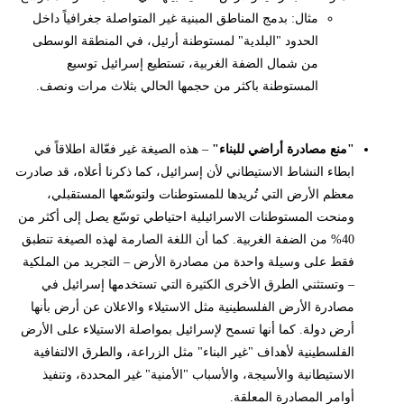
مثال: بدمج المناطق المبنية غير المتواصلة جغرافياً داخل
الحدود "البلدية" لمستوطنة أرئيل، في المنطقة الوسطى
من شمال الضفة الغربية، تستطيع إسرائيل توسيع
المستوطنة باكثر من حجمها الحالي بثلاث مرات ونصف.
"منع مصادرة أراضي للبناء"
– هذه الصيغة غير فعّالة اطلاقاً في
ابطاء النشاط الاستيطاني لأن إسرائيل، كما ذكرنا أعلاه، قد صادرت
معظم الأرض التي تُريدها للمستوطنات ولتوسّعها المستقبلي،
ومنحت المستوطنات الاسرائيلية احتياطي توسّع يصل إلى أكثر من
40% من الضفة الغربية. كما أن اللغة الصارمة لهذه الصيغة تنطبق
فقط على وسيلة واحدة من مصادرة الأرض – التجريد من الملكية
– وتستثني الطرق الأخرى الكثيرة التي تستخدمها إسرائيل في
مصادرة الأرض الفلسطينية مثل الاستيلاء والاعلان عن أرض بأنها
أرض دولة. كما أنها تسمح لإسرائيل بمواصلة الاستيلاء على الأرض
الفلسطينية لأهداف "غير البناء" مثل الزراعة، والطرق الالتفافية
الاستيطانية والأسيجة، والأسباب "الأمنية" غير المحددة، وتنفيذ
أوامر المصادرة المعلقة.