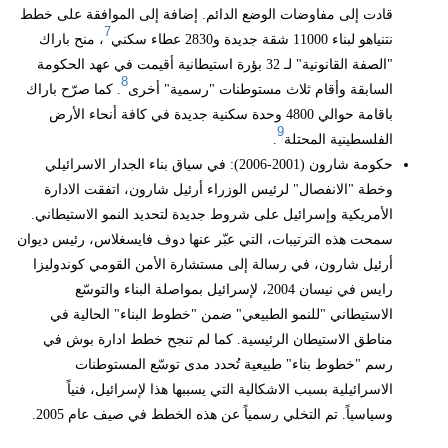
قادت إلى مفاوضات الوضع الدائم. إضافة إلى الموافقة على خطط
7
نتنياهو لبناء 11000 شقة جديدة و2830 عطاء سكني
، منح باراك
"الصفة القانونية" لـ 32 بؤرة استيطانية أقيمت في عهد الحكومة
8
السابقة وأقام ثلاث مستوطنات "رسمية" أخرى
. كما صرّح باراك
باقامة حوالي 4800 وحدة سكنية جديدة في كافة أنحاء الأرض
9
الفلسطينية المحتلة
.
حكومة شارون (2001-2006): في سياق بناء الجدار الاسرائيلي
وخطة "الانفصال" لرئيس الوزراء أرئيل شارون، اتفقت الادارة
الأمريكية وإسرائيل على شروط جديدة لتحديد النمو الاستيطاني.
سمحت هذه الترتيبات، التي عبّر عنها دوف فايسغلاس، رئيس ديوان
أرئيل شارون، في رسالة إلى مستشارة الأمن القومي كوندوليزا
رايس في نيسان 2004، لإسرائيل بمواصلة البناء والتوسّع
الاستيطاني "للنمو الطبيعي" ضمن "خطوط البناء" الحالية في
مناطق الاستيطان الرئيسية. كما لم تنجح خطط ادارة بوش في
رسم "خطوط بناء" طبيعية تُحدد مدى توسّع المستوطنات
الاسرائيلية بسبب الاشكالية التي يسببها هذا لإسرائيل، فنياً
وسياسياً. تم التخلي رسمياً عن هذه الخطط في صيف عام 2005.