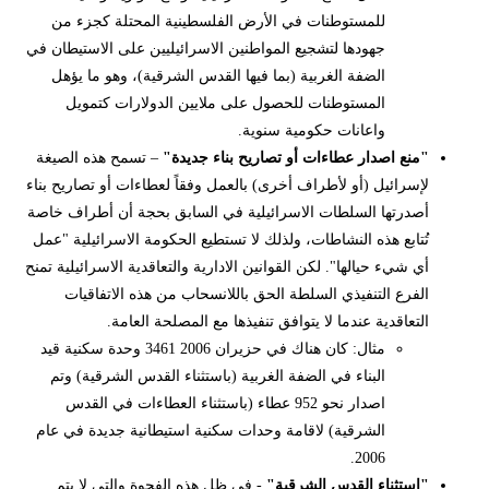
للمستوطنات في الأرض الفلسطينية المحتلة كجزء من
جهودها لتشجيع المواطنين الاسرائيليين على الاستيطان في
الضفة الغربية (بما فيها القدس الشرقية)، وهو ما يؤهل
المستوطنات للحصول على ملايين الدولارات كتمويل
واعانات حكومية سنوية.
"منع اصدار عطاءات أو تصاريح بناء جديدة"
– تسمح هذه الصيغة
لإسرائيل (أو لأطراف أخرى) بالعمل وفقاً لعطاءات أو تصاريح بناء
أصدرتها السلطات الاسرائيلية في السابق بحجة أن أطراف خاصة
تُتابع هذه النشاطات، ولذلك لا تستطيع الحكومة الاسرائيلية "عمل
أي شيء حيالها". لكن القوانين الادارية والتعاقدية الاسرائيلية تمنح
الفرع التنفيذي السلطة الحق باللانسحاب من هذه الاتفاقيات
التعاقدية عندما لا يتوافق تنفيذها مع المصلحة العامة.
مثال: كان هناك في حزيران 2006 3461 وحدة سكنية قيد
البناء في الضفة الغربية (باستثناء القدس الشرقية) وتم
اصدار نحو 952 عطاء (باستثناء العطاءات في القدس
الشرقية) لاقامة وحدات سكنية استيطانية جديدة في عام
2006.
"استثناء القدس الشرقية"
- في ظل هذه الفجوة والتي لا يتم