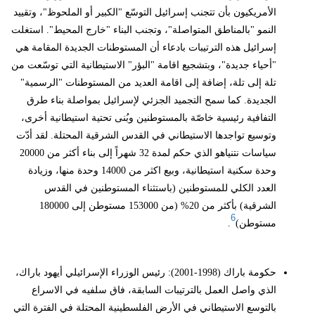
الأمريكيون بأن تتجنب إسرائيل التوسّع "الكبير أو الملحوظ"، وتقييد
النمو "بالمناطق المتواصلة"، وتجنب البناء "خارج المحيط". استغلت
إسرائيل هذه الترتيبات بادعاء أن المستوطنات الجديدة المقامة هي
"أحياء جديدة"، وبتشجيع اقامة "البؤر" الاستيطانية التي توسّعت من
تلة إلى تلة، إضافة إلى اقامة العديد من المستوطنات "الرسمية"
الجديدة. كما سمح التجميد الجزئي لإسرائيل بمواصلة بناء طرق
التفافية رئيسية خاصّة بالمستوطنين وبُنى تحتية استيطانية أخرى،
وتوسيع تواجدها الاستيطاني في القدس الشرقية المحتلة. لقد أدّت
سياسات نتنياهو الذي حكم لمدة 32 شهراً إلى بناء أكثر من 20000
وحدة سكنية استيطانية، وبيع اكثر من 14000 وحدة منها، وزيادة
العدد الكلي للمستوطنين (باستثناء المستوطنين في القدس
الشرقية) بأكثر من 20% (من 153000 مستوطن إلى 180000
6
مستوطن)
.
حكومة باراك (1998-2001): رئيس الوزراء الإسرائيلي أيهود باراك،
الذي واصل العمل بالترتيبات السابقة، فاق سلفيه في الاسراع
بالتوسع الاستيطاني في الأرض الفلسطينية المحتلة في الفترة التي