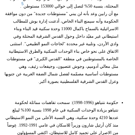
5
المحتلة، بنسبة 50% لتصل إلى حوالي 153000 مستوطن
.
مع أن رابين وعد بأنه لن يبني "مستوطنات جديدة" من دون موافقة
الحكومة وأنه سيمنع البناء الخاص، أذعنت إدارة بوش للمطالب
الاسرائيلية بالسماح باكمال 11000 وحدة سكنية قيد البناء وبناء
استيطاني غير مقيّد داخل وحول القدس الشرقية المحتلة وفي
وادي الأردن، وتلبية غير محددة "لحاجات النمو الطبيعي". استثنى
الاتفاق على نحو خاص بناء الوحدات السكنية والطرق الاستيطانية
الخاصة بالمستوطنين في منطقة "القدس الكبرى" في مستوطنات
مثل معالي أدوميم، وجوش عتصيون، وجيفعات زئيف، وهي
مستوطنات أساسية مصمّمة لفصل شمال الضفة الغربية عن جنوبها
وعزل القدس الشرقية الفلسطينية بصورة أكبر.
حكومة نتنياهو (1996-1998): سمحت تفاهمات مماثلة لحكومة
نتنياهو بزيادة الوحدات السكنية في عام 1998 بنسبة 100% ليبلغ
عددها 4210 وحدة سكنية، وهي النسبة الأعلى من النمو الاستيطاني
منذ كان أرئيل شارون وزيراً للاسكان في عامي 1991-1992. عِوضاً
من الاصرار على تجميد كامل للاستيطان، اكتفى المسؤولون