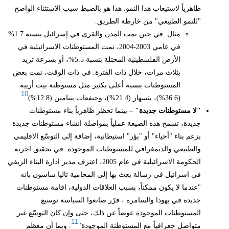
ظاهرياً لاستيعاب هذا النمو. هذا هو بالضبط سبب الاستثناء الواضح
"للنمو الطبيعي" من خارطة الطريق.
مثال: في حين نمت المدن والقرى في إسرائيل بنسبة 1.7%
في عامي 2003-2004، نمت المستوطنات الاسرائيلية في
الأرض الفلسطينية المحتلة بنسبة 5.5%، أو بسرعة تزيد
بثلاث مرات، خلال ذات الفترة. في ذات الوقت، نمت بعض
المستوطنات بنسبة أعلى بكثير مثل مستوطنة بيت أرييه
10
(36.6%)، يتسهار (21.4%)، وجيفعات بنيامين (12.8%)
.
"لا مستوطنات جديدة"
– بينما تحظر ظاهرياً بناء مستوطنات
جديدة، تسمح هذه الصيغة عملياً بمواصلة انشاء مستوطنات جديدة
بزعم بناء "أحياء" أو "بؤر" استيطانية، إضافة إلى التوسّع الاقليمي
والطبيعي والديمغرافي للمستوطنات الموجودة. في تحقيق اجرته
الحكومة الاسرائيلية في عام 2005، اعترف مدير ادارة البناء الريفي
في اسرائيل في رسالة بعث بها إلى المحامية تاليا ساسون بانه
"عندما لا يكون ممكناً، بسبب العلاقات الدولية، اقامة مستوطنات
جديدة في يهودا والسامرة ، قرّر صانعوا السياسة توسيع
المستوطنات الموجودة عوضاً عن ذلك، حتى وإن كان التوسّع غير
11
متواصل جغرافياً مع المستوطنة الموجودة"
. وبما أن معظم