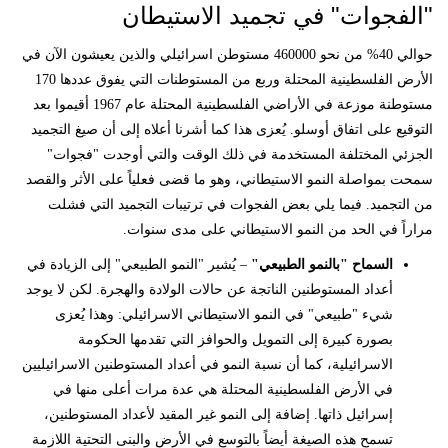
"الفجوات" في تجميد الاستيطان
حوالي 40% من نحو 460000 مستوطن اسرائيلي والذين يعيشون الآن في
الأرض الفلسطينية المحتلة وربع من المستوطنات التي يفوق عددها 170
مستوطنة موزعة في الأراضي الفلسطينية المحتلة عام 1967 أقيموا بعد
التوقيع على اتفاق أوسلو. يُعزى هذا كما أشرنا أعلاه إلى أن صيغ التجميد
الجزئي المختلفة المستخدمة في ذلك الوقت والتي أوجدت "فجوات"
سمحت بمواصلة النمو الاستيطاني، وهو ما قضى فعلياً على الأثر والقصد
من التجميد. فيما يلي بعض الفجوات في ترتيبات التجميد التي فشلت
مراراً في الحد من النمو الاستيطاني على مدى سنوات.
السماح "بالنمو الطبيعي"
– يُشير "النمو الطبيعي" إلى الزيادة في
أعداد المستوطنين الناتجة عن حالات الولادة والهجرة. لكن لا يوجد
شيء "طبيعي" في النمو الاستيطاني الاسرائيلي: وهذا يُعزى
بصورة كبيرة إلى التمويل والحوافز التي تقدمها الحكومة
الاسرائيلية، كما أن نسبة النمو في أعداد المستوطنين الاسرائيليين
في الأرض الفلسطينية المحتلة هي عدة مرات أعلى منها في
إسرائيل ذاتها. إضافة إلى النمو غير المقيد لأعداد المستوطنين،
تسمح هذه الصيغة أيضاً بالتوسع في الأرض والبنى التحتية اللازمة