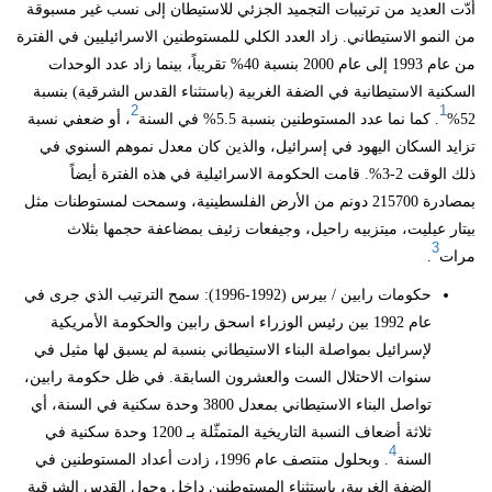
أدّت العديد من ترتيبات التجميد الجزئي للاستيطان إلى نسب غير مسبوقة
من النمو الاستيطاني. زاد العدد الكلي للمستوطنين الاسرائيليين في الفترة
من عام 1993 إلى عام 2000 بنسبة 40% تقريباً، بينما زاد عدد الوحدات
السكنية الاستيطانية في الضفة الغربية (باستثناء القدس الشرقية) بنسبة
2
1
52%
. كما نما عدد المستوطنين بنسبة 5.5% في السنة
، أو ضعفي نسبة
تزايد السكان اليهود في إسرائيل، والذين كان معدل نموهم السنوي في
ذلك الوقت 2-3%. قامت الحكومة الاسرائيلية في هذه الفترة أيضاً
بمصادرة 215700 دونم من الأرض الفلسطينية، وسمحت لمستوطنات مثل
بيتار عيليت، ميتزبيه راحيل، وجيفعات زئيف بمضاعفة حجمها بثلاث
3
مرات
.
حكومات رابين / بيرس (1992-1996): سمح الترتيب الذي جرى في
عام 1992 بين رئيس الوزراء اسحق رابين والحكومة الأمريكية
لإسرائيل بمواصلة البناء الاستيطاني بنسبة لم يسبق لها مثيل في
سنوات الاحتلال الست والعشرون السابقة. في ظل حكومة رابين،
تواصل البناء الاستيطاني بمعدل 3800 وحدة سكنية في السنة، أي
ثلاثة أضعاف النسبة التاريخية المتمثّلة بـ 1200 وحدة سكنية في
4
السنة
. وبحلول منتصف عام 1996، زادت أعداد المستوطنين في
الضفة الغربية، باستثناء المستوطنين داخل وحول القدس الشرقية