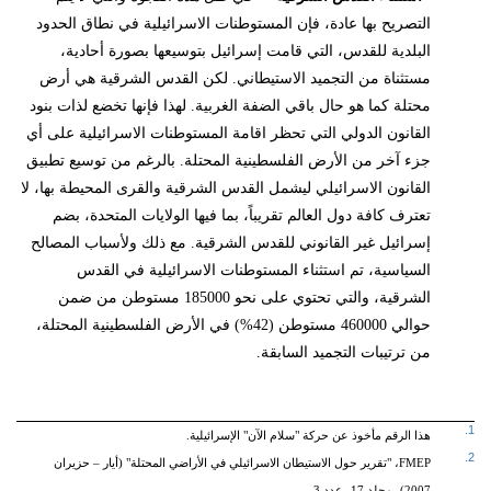
التصريح بها عادة، فإن المستوطنات الاسرائيلية في نطاق الحدود
البلدية للقدس، التي قامت إسرائيل بتوسيعها بصورة أحادية،
مستثناة من التجميد الاستيطاني. لكن القدس الشرقية هي أرض
محتلة كما هو حال باقي الضفة الغربية. لهذا فإنها تخضع لذات بنود
القانون الدولي التي تحظر اقامة المستوطنات الاسرائيلية على أي
جزء آخر من الأرض الفلسطينية المحتلة. بالرغم من توسيع تطبيق
القانون الاسرائيلي ليشمل القدس الشرقية والقرى المحيطة بها، لا
تعترف كافة دول العالم تقريباً، بما فيها الولايات المتحدة، بضم
إسرائيل غير القانوني للقدس الشرقية. مع ذلك ولأسباب المصالح
السياسية، تم استثناء المستوطنات الاسرائيلية في القدس
الشرقية، والتي تحتوي على نحو 185000 مستوطن من ضمن
حوالي 460000 مستوطن (42%) في الأرض الفلسطينية المحتلة،
من ترتيبات التجميد السابقة.
1.
هذا الرقم مأخوذ عن حركة "سلام الآن" الإسرائيلية.
2.
FMEP، "تقرير حول الاستيطان الاسرائيلي في الأراضي المحتلة" (أيار – حزيران
2007)، مجلد 17، عدد 3.