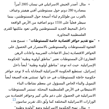
مثال: أصدر الجيش الاسرائيلي في نيسان 2005 أمراً
بمصادرة 280 دونم حول مستوطنتي أفني هيفيتز وعيناف
بالقرب من طولكرم لبناء أسيجة حول المستوطنتين، بينما
سيطر فعلياً على 1550 دونم اضافية من الأرض الواقعة
داخل المحيط الجديد للمستوطنتين والتي تعود ملكيتها للقرى
الفلسطينية المجاورة.
"منع تقديم حوافز اقتصادية خاصة للمستوطنات"
– تسمح هذه
الفجوة للمستوطنات والمستوطنين بالاستمرار في الحصول على
الحوافز الاقتصادية (مثل الاعفاءات الضريبية واعانات الرهن
العقاري) لأن المستوطنات تعتبر "مناطق أولوية وطنية" للحكومة
الإسرائيلية. حيث انه توجد "مناطق أولوية وطنية" أيضاً داخل
إسرائيل، تستطيع الحكومة الاسرائيلية المجادلة بأنه لا توجد حوافز
حكومية خاصّة للمستوطنات في حد ذاتها. تستثني هذه الصيغة أيضاً
التمويل والبناء الخاص المسؤول عن معظم نشاطات البناء
الاستيطاني في الأرض الفلسطينية المحتلة. تستمر المستوطنات
الاسرائيلية في الحصول على دعم مالي كبير وحوافز اقتصادية من
13
الوزارات الاسرائيلية المختلفة كما وثّق ذلك تقرير ساسون
.
مثال: تمنح الحكومة الاسرائيلية وضع "أولوية وطنية"