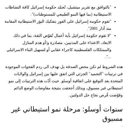
"بالتوافق مع تقرير ميتشيل، تُجمّد حكومة إسرائيل كافة النشاطات
الاستيطانية (بما فيها النمو الطبيعي للمستوطنات)".
"تقوم حكومة إسرائيل على الفور بتفكيك البؤر الاستيطانية المقامة
منذ آذار 2001".
"لا تقوم حكومة إسرائيل بأية أعمال تُقوّض الثقة، بما في ذلك
الابعاد، الاعتداء على المدنيين، مصادرة و/أو هدم المنازل
والممتلكات الفلسطينية كاجراء عقابي أو لتسهيل البناء الاسرائيلي
...".
هذه الشروط لم تكن محض الصدفة بل تهدف الى ردم الفجوات الموجودة
في ترتيبات "التجميد" الجزئي التي اتفق عليها بين إسرائيل والولايات
المتحدة بعد التوقيع على اتفاقية أوسلو. حيث أدّت هذه الترتيبات إلى نمو
استيطاني غير مسبوق، وبذلك أجحفت بنتيجة مفاوضات الوضع الدائم
وقوّضت فُرص نجاح حل الدولتين.
سنوات أوسلو: مرحلة نمو استيطاني غير
مسبوق