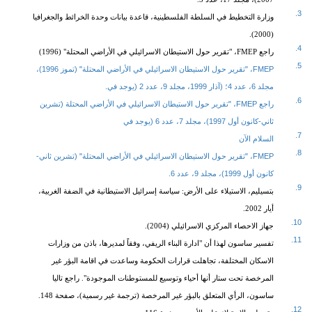
3.
وزارة التخطيط في السلطة الفلسطينية، قاعدة بيانات وحدة الخرائط والجغرافيا
(2000).
4.
راجع FMEP، "تقرير حول الاستيطان الاسرائيلي في الأراضي المحتلة" (1996)
5.
FMEP، "تقرير حول الاستيطان الاسرائيلي في الأراضي المحتلة" (تموز 1996)،
مجلد 6، عدد 4؛ (آذار 1999، مجلد 9، عدد 2 (يوجد في.
6.
راجع FMEP، "تقرير حول الاستيطان الاسرائيلي في الأراضي المحتلة (تشرين
ثاني-كانون أول 1997)، مجلد 7، عدد 6 (يوجد في
7.
السلام الآن
8.
FMEP، "تقرير حول الاستيطان الاسرائيلي في الأراضي المحتلة" (تشرين ثاني-
كانون أول 1999)، مجلد 9، عدد 6.
9.
بتسيليم، الاستيلاء على الأرض: سياسة إسرائيل الاستيطانية في الضفة الغربية،
أيار 2002.
10.
جهاز الاحصاء المركزي الاسرائيلي (2004).
11.
تفسير ساسون لهذا أن "ادارة البناء الريفي، وفقاً لمديرها، باذن من وزارات
الاسكان المختلفة، تجاهلت قرارات الحكومة وساعدت في اقامة البؤر غير
المرخصة تحت ستار أنها أحياء وتوسيع للمستوطنات الموجودة". راجع تاليا
ساسون، الرأي المتعلق بالبؤر غير المرخصة (ترجمة غير رسمية)، صفحة 148.
12.