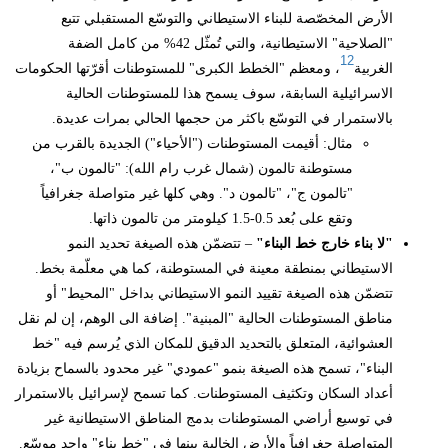
الأرض المخصّصة للبناء الاستيطاني والتوسّع المستقبلي تتبع
"الصلاحية" الاستيطانية، والتي تُمثّل 42% من كامل الضفة
12
الغربية
، ومعظم "الخطط الكبرى" للمستوطنات أقرّتها الحكومات
الاسرائيلية السابقة، سوف يسمح هذا للمستوطنات الحالية
بالاستمرار في التوسّع باكثر من حجمها الحالي بمرات عديدة.
مثال: أقيمت المستوطنات ("الأحياء") الجديدة بالقرب من
مستوطنة تالمون (شمال غرب رام الله): "تالمون ب"،
"تالمون ج"، "تالمون د". وهي كلها غير متواصلة جغرافياً
وتقع على بُعد 0.5-1.5 كيلومتر من تالمون ذاتها.
"لا بناء خارج خط البناء"
– تتضمّن هذه الصيغة تحديد النمو
الاستيطاني بمنطقة معينة في المستوطنة، كما هي معلّمة بخط.
تتضمّن هذه الصيغة تقييد النمو الاستيطاني بداخل "المحيط" أو
مناطق المستوطنات الحالية "المبنية". إضافة الى الوهم، إن لم نقل
العشوائية، المتعلق بالتحديد الدقيق للمكان الذي يُرسم فيه "خط
البناء"، تسمح هذه الصيغة بنمو "عمودي" غير محدود بالسماح بزيادة
أعداد السكان وتكثيف المستوطنات. كما تسمح لإسرائيل بالاستمرار
في توسيع أراضي المستوطنات بدمج المناطق الاستيطانية غير
المتواصلة جغرافياً والأرض الخالية بينها في "خط بناء" واحد موسّع.