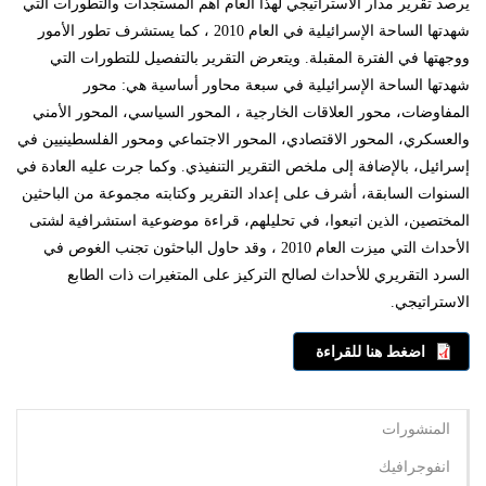
يرصد تقرير مدار الاستراتيجي لهذا العام أهم المستجدات والتطورات التي
شهدتها الساحة الإسرائيلية في العام 2010 ، كما يستشرف تطور الأمور
ووجهتها في الفترة المقبلة. ويتعرض التقرير بالتفصيل للتطورات التي
شهدتها الساحة الإسرائيلية في سبعة محاور أساسية هي: محور
المفاوضات، محور العلاقات الخارجية ، المحور السياسي، المحور الأمني
والعسكري، المحور الاقتصادي، المحور الاجتماعي ومحور الفلسطينيين في
إسرائيل، بالإضافة إلى ملخص التقرير التنفيذي. وكما جرت عليه العادة في
السنوات السابقة، أشرف على إعداد التقرير وكتابته مجموعة من الباحثين
المختصين، الذين اتبعوا، في تحليلهم، قراءة موضوعية استشرافية لشتى
الأحداث التي ميزت العام 2010 ، وقد حاول الباحثون تجنب الغوص في
السرد التقريري للأحداث لصالح التركيز على المتغيرات ذات الطابع
الاستراتيجي.
اضغط هنا للقراءة
المنشورات
انفوجرافيك