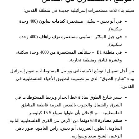
سيتم بناء ثلاث مستعمرات إسرائيلية جديدة في منطقة القدس:
في أبو ديس – ستُبنى مستعمرة
كيدمات سايون
(400 وحدة
سكنية).
في جبل المكبّر – ستُبنى مستعمرة
نوف زاهاف
(400 وحدة
سكنية).
في منطقة E1 – ستتألف المستعمرة من 4000 وحدة سكنية،
وعشرة فنادق ومنطقة تجارية.
من أجل تسهيل التوسّع الاستيطاني ووصل المستوطنات، تقوم إسرائيل
ببناء "شارع الطوق" الذي تم تصميمه لتطويق الأحياء الفلسطينية في
القدس:
يسير شارع الطوق بماذاة خط الجدار ويربط المستوطنات في
الشرق والشمال والجنوب بالقدس الغربية قاطعة المناطق
الفلسطينية. تم الإعلان بأن طولها سيبلغ 15.5 كيلومتر.
ستتم مصادرة 658 دونما
من الأرض من القرى الفلسطينية التالية:
الساوية، الطور، العيزرية، أبو ديس، راس العامود، صور باهر،
الزعيم، الشيخ سعد وسواريه.