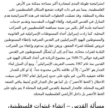
استراتيجية طويلة المدى لمصادرة أكبر مساحة ممكنة من الأرض
الفلسطينية، بينما يتم في ذات الوقت تشجيع السكان الفلسطينيين على
مغادرة المنطقة. وقد تضمّنت الخطوات السابقة في هذه الاستراتيجية هدم
المنازل في القدس الشرقية، وإلغاء الهويات المقدسية وتقديم خدمات
اجتماعية بلدية أقل بكثير من نسبة مساهمة الفلسطينيين في الضرائب
المحلية. كما زادت إسرائيل أعداد المستوطنات الإسرائيلية غير القانونية
والمستوطنين اليهود الإسرائيليين في القدس الشرقية بإعطاء المستوطنين
عروض مُفضّلة لشراء الشقق، ورهن عقاري مدعوم وإعفاء من الضرائب
البلدية لفترات محدّدة. مما أدى إلى أن يُشكّل المستوطنون في القدس
الشرقية حوالي 75-80% من مجموع الزيادة في أعداد السكان اليهود في
1
القدس منذ عام 1967 بحسب التعريف الإسرائيلي
. ومع أن المبرّر لبناء
الجدار هو "الأمن"، إلاّ أن علاقته بالأمن محدودة جداً. إذ لو كان للجدار
علاقة حقيقية بالأمن، لتم بناؤه على حدود إسرائيل لعام 1967 التي سبقت
الاحتلال ("الخط الأخضر"). بل كما هو حال الجدار الذي يُحيط بباقي الضفة
الغربية المحتلة، فالجدار المحيط بالقدس الشرقية المحتلة لا يتم بناؤه على
الخط الأخضر بل داخل الأراضي الفلسطينية المحتلة.
مسألة القدس – إنشاء غيتوات فلسطينية،