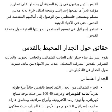
القدس الذين يرغبون في زيارة المدينة أن يحصلوا على تصاريح
مؤقتة نادراً ما تمنحها إسرائيل. ونتيجة لذلك، حُرِمَ ثلاثة ملايين
مسلم ومسيحي فلسطيني من الوصول إلى أماكنهم المقدسة في
القدس، حتى في الأعياد الدينية.
تستمر إسرائيل في توسيع المستعمرات وبنيتها التحتية حول منطقة
القدس.
حقائق حول الجدار المحيط بالقدس
تقوم إسرائيل ببناء جدار على الجانب الشمالي، والجانب الجنوبي والجانب
الشرقي للقدس الشرقية المحتلة. عندما يتم الانتهاء من بنائه، سيزيد
طول الجدار عن 40 كيلومترا.
الجدار الشمالي
الجزء الشمالي من الجدار الذي يُحيط بالقدس حالياً يبلغ طوله
تقريباً
ثمانية كيلومترات
وعرضه 40-100 متر حيث يوجد سياج
كهربائي، وأجهزة رصد الكترونية، وأبراج مراقبة، ومناطق عازلة.
صادرت إسرائيل 800 دونم من الأرض لبناء الجدار، حيث ستكون