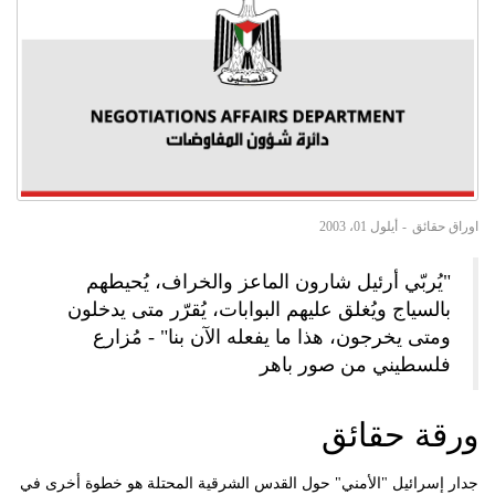
اوراق حقائق
أيلول 01، 2003
"يُربّي أرئيل شارون الماعز والخراف، يُحيطهم
بالسياج ويُغلق عليهم البوابات، يُقرّر متى يدخلون
ومتى يخرجون، هذا ما يفعله الآن بنا" - مُزارع
فلسطيني من صور باهر
ورقة حقائق
جدار إسرائيل "الأمني" حول القدس الشرقية المحتلة هو خطوة أخرى في