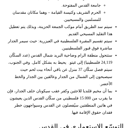
جامعة القدس المفتوحة.
الحرم الشريف وكنيسة القيامة – وهما مكانان مقدسان
للمسلمين والمسيحيين.
سيتم سد الطريق أمام موكب الجمعة الحزينة، وبذلك يتم تعطيل
هذا التقليد المسيحي القديم.
سيتم تقسيم المقبرة الفلسطينية في العيزرية: حيث سيمر الجدار
مباشرة فوق قبور الفلسطينيين.
ستتحول منطقة الرام وضاحية البريد شمال القدس (عدد السكّان
24,119 فلسطينيا) إلى غيتو. يحيط به بشكل كامل. وفي الجنوب،
سيتم فصل سكّان 37 منزل عن باقي أنحاء بيت لحم حيث
سيصبحون إلى الشمال من الجدار وعالقين بين الجدار والخط
الأخضر.
بما أن مخيم قلنديا للاجئين وكفر عقب سيكونان خلف الجدار، فإن
ما يقرب من 15.000 فلسطيني من سكّان القدس الذين يعيشون
في هاتين المنطقتين سيُفصلون عن القدس وسيواجهون خطر
فقدان حقوق الإقامة فيها.
التوسّع الاستعماري في القدس