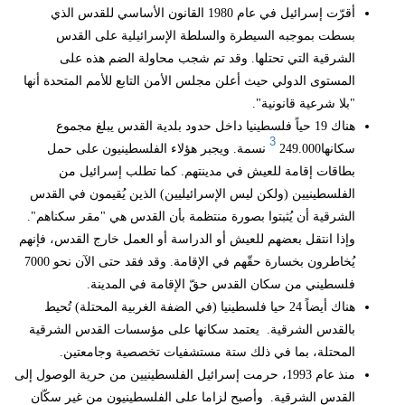
أقرّت إسرائيل في عام 1980 القانون الأساسي للقدس الذي
بسطت بموجبه السيطرة والسلطة الإسرائيلية على القدس
الشرقية التي تحتلها. وقد تم شجب محاولة الضم هذه على
المستوى الدولي حيث أعلن مجلس الأمن التابع للأمم المتحدة أنها
"بلا شرعية قانونية".
هناك 19 حياً فلسطينيا داخل حدود بلدية القدس يبلغ مجموع
3
سكانها
249.000 نسمة. ويجبر هؤلاء الفلسطينيون على حمل
بطاقات إقامة للعيش في مدينتهم. كما تطلب إسرائيل من
الفلسطينيين (ولكن ليس الإسرائيليين) الذين يُقيمون في القدس
الشرقية أن يُثبتوا بصورة منتظمة بأن القدس هي "مقر سكناهم".
وإذا انتقل بعضهم للعيش أو الدراسة أو العمل خارج القدس، فإنهم
يُخاطرون بخسارة حقّهم في الإقامة. وقد فقد حتى الآن نحو 7000
فلسطيني من سكان القدس حقّ الإقامة في المدينة.
هناك أيضاً 24 حيا فلسطينيا (في الضفة الغربية المحتلة) تُحيط
بالقدس الشرقية. يعتمد سكانها على مؤسسات القدس الشرقية
المحتلة، بما في ذلك ستة مستشفيات تخصصية وجامعتين.
منذ عام 1993، حرمت إسرائيل الفلسطينيين من حرية الوصول إلى
القدس الشرقية. وأصبح لزاما على الفلسطينيون من غير سكّان