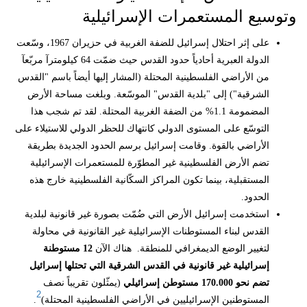
وتوسيع المستعمرات الإسرائيلية
على إثر احتلال إسرائيل للضفة الغربية في حزيران 1967، وسّعت
الدولة العبرية أحادياً حدود القدس حيث ضمّت 64 كيلومترآ مربّعآ
من الأراضي الفلسطينية المحتلة (المشار إليها أيضاً باسم "القدس
الشرقية") إلى "بلدية القدس" الموسّعة. وبلغت مساحة الأرض
المضمومة 1.1% من الضفة الغربية المحتلة. لقد تم شجب هذا
التوسّع على المستوى الدولي كانتهاك للحظر الدولي للاستيلاء على
الأراضي بالقوة. وقامت إسرائيل برسم الحدود الجديدة بطريقة
تضم الأرض الفلسطينية غير المطوّرة للمستعمرات الإسرائيلية
المستقبلية، بينما تكون المراكز السكّانية الفلسطينية خارج هذه
الحدود.
استخدمت إسرائيل الأرض التي ضُمّت بصورة غير قانونية لبلدية
القدس لبناء المستوطنات الإسرائيلية غير القانونية في محاولة
لتغيير الوضع الديمغرافي للمنطقة. هناك الآن
12 مستوطنة
إسرائيلية غير قانونية في القدس الشرقية التي تحتلها إسرائيل
تضم نحو 170.000 مستوطن إسرائيلي
(يمثّلون تقريباً نصف
2
المستوطنين الإسرائيليين في الأراضي الفلسطينية المحتلة)
.