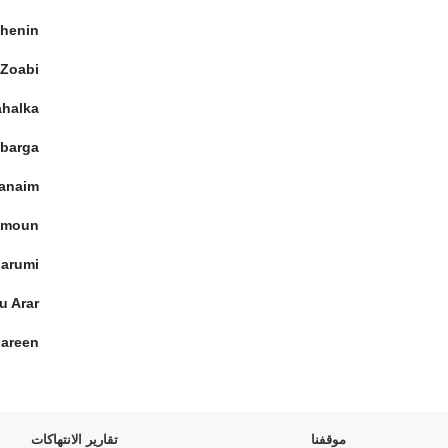
henin
 Zoabi
ahalka
barga
anaim
hmoun
harumi
u Arar
bareen
موقفنا
تقارير الانتهاكات