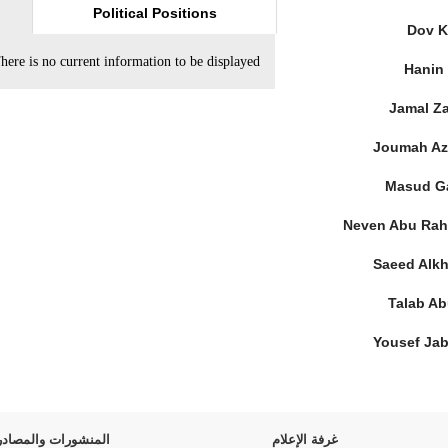
Political Positions
Dov K
here is no current information to be displayed.
Hanin
Jamal Z
Joumah Az
Masud G
Neven Abu Ra
Saeed Alk
Talab Ab
Yousef Ja
غرفة الإعلام
المنشورات والمصادر