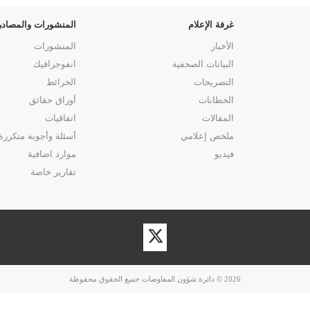
غرفة الإعلام
المنشورات والمصادر
الأخبار
المنشورات
البيانات الصحفية
انفوجرافيك
التصريحات
الخرائط
الخطابات
أوراق حقائق
المقالات
اتفاقيات
ملخص إعلامي
أسئلة وأجوبة متكررة
فيديو
موارد اضافية
تقارير خاصة
زيارة
حسابنا
على
تويتر
2026 © دائرة شؤون المفاوضات جميع الحقوق محفوظة