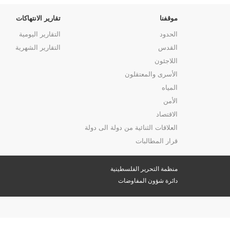
موقفنا
تقارير الانتهاكات
الحدود
التقارير اليومية
القدس
التقارير الشهرية
اللاجئون
الأسرى والمعتقلون
المياه
الأمن
الاقتصاد
العلاقات الثنائية من دولة الى دولة
قرار المطالبات
منظمة التحرير الفلسطينية
دائرة شؤون المفاوضات