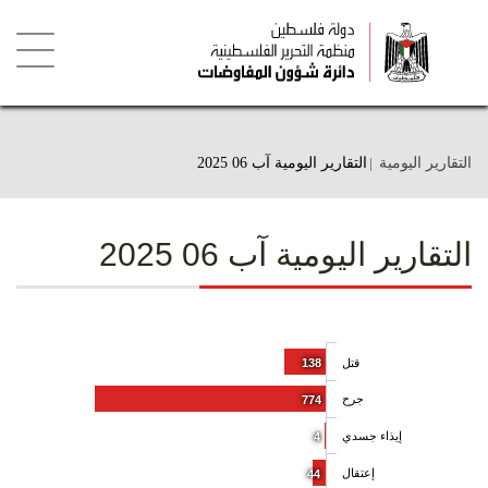
تجاوز
إلى
المحتوى
الرئيسي
Toggle
igation
التقارير اليومية
التقارير اليومية آب 06 2025
التقارير اليومية آب 06 2025
قتل
138
جرح
774
إيذاء جسدي
4
إعتقال
44