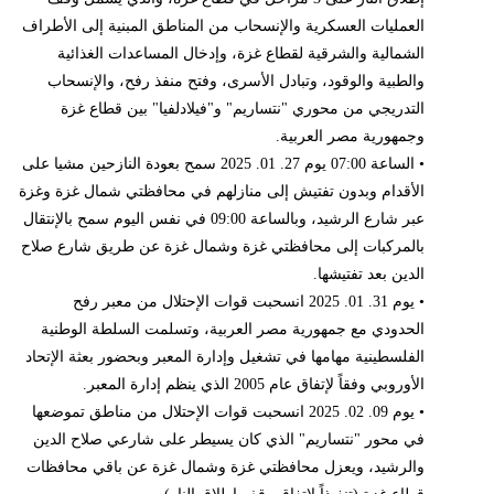
العمليات العسكرية والإنسحاب من المناطق المبنية إلى الأطراف
الشمالية والشرقية لقطاع غزة، وإدخال المساعدات الغذائية
والطبية والوقود، وتبادل الأسرى، وفتح منفذ رفح، والإنسحاب
التدريجي من محوري "نتساريم" و"فيلادلفيا" بين قطاع غزة
وجمهورية مصر العربية.
• الساعة 07:00 يوم 27. 01. 2025 سمح بعودة النازحين مشيا على
الأقدام وبدون تفتيش إلى منازلهم في محافظتي شمال غزة وغزة
عبر شارع الرشيد، وبالساعة 09:00 في نفس اليوم سمح بالإنتقال
بالمركبات إلى محافظتي غزة وشمال غزة عن طريق شارع صلاح
الدين بعد تفتيشها.
• يوم 31. 01. 2025 انسحبت قوات الإحتلال من معبر رفح
الحدودي مع جمهورية مصر العربية، وتسلمت السلطة الوطنية
الفلسطينية مهامها في تشغيل وإدارة المعبر وبحضور بعثة الإتحاد
الأوروبي وفقاً لإتفاق عام 2005 الذي ينظم إدارة المعبر.
• يوم 09. 02. 2025 انسحبت قوات الإحتلال من مناطق تموضعها
في محور "نتساريم" الذي كان يسيطر على شارعي صلاح الدين
والرشيد، ويعزل محافظتي غزة وشمال غزة عن باقي محافظات