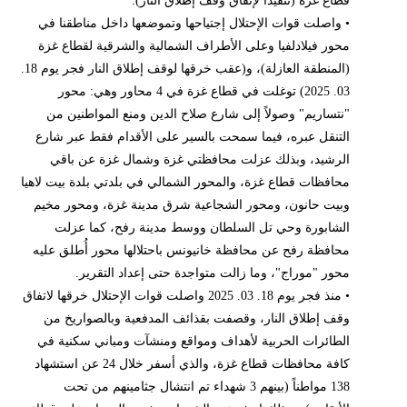
قطاع غزة (تنفيذاً لإتفاق وقف إطلاق النار).
• واصلت قوات الإحتلال إجتياحها وتموضعها داخل مناطقنا في
محور فيلادلفيا وعلى الأطراف الشمالية والشرقية لقطاع غزة
(المنطقة العازلة)، و(عقب خرقها لوقف إطلاق النار فجر يوم 18.
03. 2025) توغلت في قطاع غزة في 4 محاور وهي: محور
"نتساريم" وصولاً إلى شارع صلاح الدين ومنع المواطنين من
التنقل عبره، فيما سمحت بالسير على الأقدام فقط عبر شارع
الرشيد، وبذلك عزلت محافظتي غزة وشمال غزة عن باقي
محافظات قطاع غزة، والمحور الشمالي في بلدتي بلدة بيت لاهيا
وبيت حانون، ومحور الشجاعية شرق مدينة غزة، ومحور مخيم
الشابورة وحي تل السلطان ووسط مدينة رفح، كما عزلت
محافظة رفح عن محافظة خانيونس باحتلالها محور أُطلق عليه
محور "موراج"، وما زالت متواجدة حتى إعداد التقرير.
• منذ فجر يوم 18. 03. 2025 واصلت قوات الإحتلال خرقها لاتفاق
وقف إطلاق النار، وقصفت بقذائف المدفعية وبالصواريخ من
الطائرات الحربية لأهداف ومواقع ومنشآت ومباني سكنية في
كافة محافظات قطاع غزة، والذي أسفر خلال 24 عن استشهاد
138 مواطناً (بينهم 3 شهداء تم انتشال جثامينهم من تحت