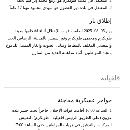
1. المعتقل في مدينة طولكرم هو: ربيع محمد إبراهيم نايفة.
2. المعتقل في بلدة دير الغصون هو: مهدي محمود مهنا 17 عاماً.
إطلاق نار
يوم 05. 08. 2025 أطلقت قوات الإحتلال أثناء اقتحامها مدينة
طولكرم ومخيمي طولكرم ونور شمس بالمدينة، الرصاص الحي
والمعدني المغلف بالمطاط وقنابل الصوت والغاز المسيل للدموع
باتجاه المواطنين، أثناء مداهمة العديد من المنازل.
قلقيلية
حواجز عسكرية مفاجئة
1. الساعة 16:00 أقامت قوات الإحتلال حاجزاً تحت جسر بلدة
عزون (على الطريق الرئيس قلقيلية - طولكرم)، لتفتيش
المركبات والتدقيق في هويات المواطنين حتى الساعة 17:00.