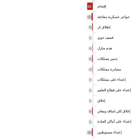
إقتحام
65
حواجز عسكرية مفاجئة
15
إطلاق نار
9
قصف جوي
1
هدم منازل
4
تدمير ممتلكات
6
مصادرة ممتلكات
4
إعتداء على ممتلكات
1
إعتداء على قطاع التعليم
1
إغلاق
1
إغلاق كلي لمنافذ ومعابر
6
إعتداء على أماكن العبادة
1
إعتداء مستوطنين
10