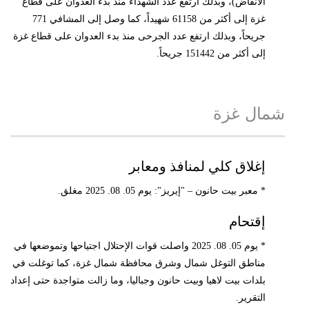
الأنقاض)، وبذلك ارتفع عدد الشهداء منذ بدء العدوان على قطاع
غزة إلى أكثر من 61158 شهيداً، كما وصل إلى المشافي 771
جريحاً، وبذلك ارتفع عدد الجرحى منذ بدء العدوان على قطاع غزة
إلى أكثر من 151442 جريحاً.
شمال غزة
إغلاق كلي لمنافذ ومعابر
* معبر بيت حانون – "إيريز": يوم 05. 08. 2025 مغلق.
إقتحام
* يوم 05. 08. 2025 واصلت قوات الإحتلال اجتياحها وتموضعها في
مناطق التوغل شمال وشرق محافظة شمال غزة، كما توغلت في
بلدات بيت لاهيا وبيت حانون وجباليا، وما زالت متواجدة حتى إعداد
التقرير.