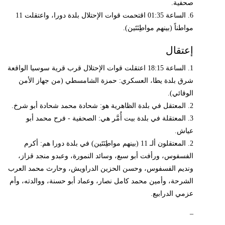
صحفية.
6. الساعة 01:35 اقتحمت قوات الإحتلال بلدة دورا، واعتقلت 11
مواطناً (بينهم مواطِنَتَين).
إعتقال
1. الساعة 18:15 اعتقلت قوات الإحتلال قرب قرية سوسيا الواقعة
شرق بلدة يطا، العسكري: حمزة الشامسطي (من جهاز الأمن
الوقائي).
2. المعتقل في بلدة الظاهرية هو: شحادة محمد شحادة أبو شرخ.
3. المعتقلة في بلدة بيت أُمَّر هي: الصحفية - فرح محمد أبو
عياش.
2. المعتقلون ألـ 11 (بينهم مواطِنَتَين) في بلدة دورا هم: أكرم
الفسفوس، ورأفت أبو سبع، وسائد النمورة، وعبدو منجد قزاز،
ونديم الفسفوس، وحسن الحزين الدراويش، وحارث محمد العرب
الشرحة، وأمين محمد كامل نصار، وعماد أبو حسنة، ووالدته، وأم
عزمي الدرابيع.
_