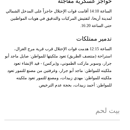
حواجز عسكرية مفاجئة
الساعة 14:10 أقامت قوات الإحتلال حاجزاً على المدخل الشمالي
لمدينة أريحا، لتفتيش المركبات والتدقيق في هويات المواطنين
حتى الساعة 16:20.
تدمير ممتلكات
الساعة 12:15 هدمت قوات الإحتلال قرب قرية مرج الغزال،
استراحة (منتصف الطريق) تعود ملكيتها للمواطن: صايل ماجد أبو
جرار، وسوبر ماركت الطموني، و(بركس) - قيد الإنشاء تعود
ملكيته للمواطن: ماجد أبو جرار، وغرفتين من مصنع للتمور تعود
ملكيته للمواطن: مهدي زبيدات، ومصنع للتمور تعود ملكيته
للمواطن: أحمد زبيدات، بحجة عدم الترخيص.
بيت لحم