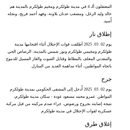
المعتقلون ألـ 4 في مدينة طولكرم ومخيم طولكرم بالمدينة هم:
خالد وليد الزغل، ومصعب عدنان بلاونة، وفهد أحمد فريج، ونجله
أُسيد.
إطلاق نار
يوم 02. 03. 2025 أطلقت قوات الإحتلال أثناء اقتحامها مدينة
طولكرم ومخيمي طولكرم ونور شمس بالمدينة، الرصاص الحي
والمعدني المغلف بالمطاط وقنابل الصوت والغاز المسيل للدموع
باتجاه المواطنين، أثناء مداهمة العديد من المنازل.
جرح
يوم 02. 03. 2025 أُدخل إلى المشفى الحكومي بمدينة طولكرم
المواطن: عمرو محمد مسعود عودة - سكان مدينة طولكرم،
نتيجة إصابته بجروح ورضوض، جراء صدم مركبته من قبل مركبة
عسكرية لقوات الإحتلال في مدينة طولكرم.
إغلاق طرق