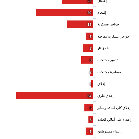
إعتقال
22
إقتحام
40
حواجز عسكرية
18
حواجز عسكرية مفاجئة
5
إطلاق نار
7
تدمير ممتلكات
8
مصادرة ممتلكات
2
إغلاق
1
إغلاق طرق
54
إغلاق كلي لمنافذ ومعابر
6
إعتداء على أماكن العبادة
3
إعتداء مستوطنين
5