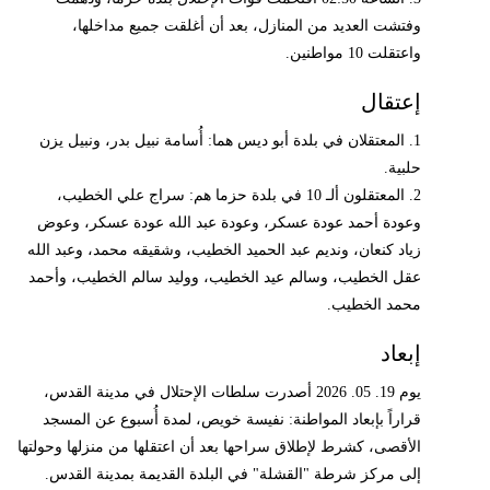
وفتشت العديد من المنازل، بعد أن أغلقت جميع مداخلها،
واعتقلت 10 مواطنين.
إعتقال
1. المعتقلان في بلدة أبو ديس هما: أُسامة نبيل بدر، ونبيل يزن
حلبية.
2. المعتقلون ألـ 10 في بلدة حزما هم: سراج علي الخطيب،
وعودة أحمد عودة عسكر، وعودة عبد الله عودة عسكر، وعوض
زياد كنعان، ونديم عبد الحميد الخطيب، وشقيقه محمد، وعبد الله
عقل الخطيب، وسالم عيد الخطيب، ووليد سالم الخطيب، وأحمد
محمد الخطيب.
إبعاد
يوم 19. 05. 2026 أصدرت سلطات الإحتلال في مدينة القدس،
قراراً بإبعاد المواطنة: نفيسة خويص، لمدة أُسبوع عن المسجد
الأقصى، كشرط لإطلاق سراحها بعد أن اعتقلها من منزلها وحولتها
إلى مركز شرطة "القشلة" في البلدة القديمة بمدينة القدس.