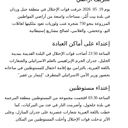
يوم 19. 05. 2026 جرفت قوات الإحتلال في منطقة جبل وردان
في بلدة بيت أُمَّر، مساحات واسعة من أراضي المواطنين
المزروعة بنحو 750 شجرة عنب ولوزيات تعود ملكيتها لعائلات:
البو، وجحشن، والعلامي، لصالح مشاريع إستيطانية.
إعتداء على أماكن العبادة
الساعة 23:50 أضاءت قوات الإحتلال في البلدة القديمة بمدينة
الخليل، جدران الحرم الإبراهيمي بالعلم الاسرائيلي والشعارات
باللغة العبرية، بالتزامن مع إقامة احتفال للمستوطنين في ساحاته
بحضور وزير الأمن الاسرائيلي المتطرف "إيتمار بن غفير".
إعتداء مستوطنين
الساعة 03:30 اقتحمت مجموعة من المستوطنين منطقة المرجمة
في بلدة حلحول، وأضرمت النار في عدد من المركبات، كما
خطت باللغة العبرية شعارات عنصرية على جدران المنازل، وعلى
الأثر تدخلت قوات الإحتلال وأخلت المستوطنين من المكان.