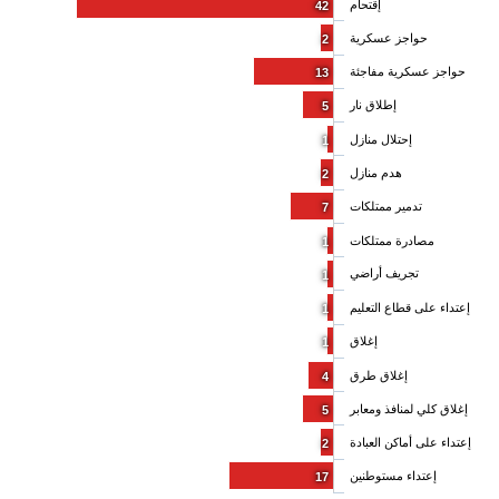
إقتحام
42
حواجز عسكرية
2
حواجز عسكرية مفاجئة
13
إطلاق نار
5
إحتلال منازل
1
هدم منازل
2
تدمير ممتلكات
7
مصادرة ممتلكات
1
تجريف أراضي
1
إعتداء على قطاع التعليم
1
إغلاق
1
إغلاق طرق
4
إغلاق كلي لمنافذ ومعابر
5
إعتداء على أماكن العبادة
2
إعتداء مستوطنين
17