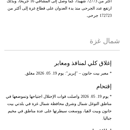
أكثر من 72773 شهيداً، كما وصل إلى المشافي 16 جريحاً، وبذلك
ارتفع عدد الجرحى منذ بدء العدوان على قطاع غزة إلى أكثر من
172723 جرحى.
شمال غزة
إغلاق كلي لمنافذ ومعابر
* معبر بيت حانون – "إيريز": يوم 19. 05. 2026 مغلق.
إقتحام
* يوم 19. 05. 2026 واصلت قوات الإحتلال اجتياحها وتموضعها في
مناطق التوغل شمال وشرق محافظة شمال غزة في بلدتي بيت
حانون وبيت لاهيا، ووسعت سيطرتها على عدة مناطق في مخيم
جباليا.