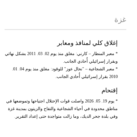
غزة
إغلاق كلي لمنافذ ومعابر
* معبر المنطار – كارني: مغلق منذ يوم 02. 03. 2011 بشكل نهائي
وبقرار إسرائيلي أُحادي الجانب.
* معبر الشجاعية – "نحال عوز" للوقود: مغلق منذ يوم 04. 01.
2010 بقرار إسرائيلي أُحادي الجانب.
إقتحام
* يوم 19. 05. 2026 واصلت قوات الإحتلال اجتياحها وتموضعها في
مناطق محدودة في أحياء الشجاعية والتفاح والزيتون بمدينة غزة
وفي بلدة جحر الديك، وما زالت متواجدة حتى إعداد التقرير.