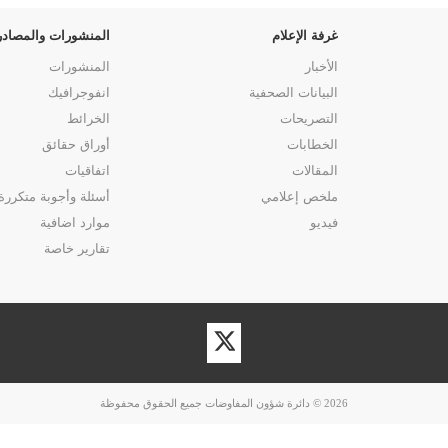
غرفة الإعلام
المنشورات والمصادر
الأخبار
المنشورات
البيانات الصحفية
انفوجرافيك
التصريحات
الخرائط
الخطابات
أوراق حقائق
المقالات
اتفاقيات
ملخص إعلامي
أسئلة وأجوبة متكررة
فيديو
موارد اضافية
تقارير خاصة
زيارة
حسابنا
على
تويتر
2026 © دائرة شؤون المفاوضات جميع الحقوق محفوظة