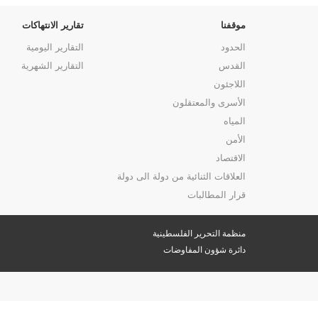
موقفنا
تقارير الانتهاكات
الحدود
التقارير اليومية
القدس
التقارير الشهرية
اللاجئون
الأسرى والمعتقلون
المياه
الأمن
الاقتصاد
العلاقات الثنائية من دولة الى دولة
قرار المطالبات
منظمة التحرير الفلسطينية
دائرة شؤون المفاوضات