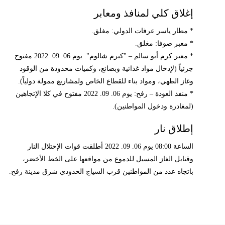
إغلاق كلي لمنافذ ومعابر
* مطار ياسر عرفات الدولي: مغلق.
* معبر صوفا: مغلق.
* معبر كرم أبو سالم – "كيرم شالوم": يوم 06. 09. 2022 مفتوح
جزئياً (لإدخال مواد غذائية وبضائع، وكميات محدودة من الوقود
وغاز الطهي، ومواد بناء للقطاع الخاص ولمشاريع ممولة دولياً).
* منفذ العودة – رفح: يوم 06. 09. 2022 مفتوح في كلا الإتجاهين
(لمغادرة ودخول المواطنين).
إطلاق نار
الساعة 08:00 يوم 06. 09. 2022 أطلقت قوات الإحتلال النار
وقنابل الغاز المسيل للدموع من مواقعها على الخط الأخضر،
باتجاه عدد من المواطنين قرب السياج الحدودي شرق مدينة رفح.