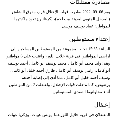
مصادرة ممتلكات
يوم 06. 09. 2022 صادرت قوات الإحتلال قرب مفرق النشاش
(المدخل الجنوبي لمدينة بيت لحم)، (كرفانين) تعود ملكيتهما
للمواطن: عماد يوسف موسى.
إعتداء مستوطنين
الساعة 15:35 دخلت مجموعة من المستوطنين المسلحين إلى
اراضي المواطنين في قرية خلايل اللوز، واعتدت على 6 مواطنين
وهم: وليد محمد أبو كامل، محمد يوسف أبو كامل، أحمد يوسف
أبو كامل، رامي يوسف أبو كامل، طارق أحمد خليل أبو كامل،
وسيف أحمد خليل أبو كامل، مما أدى إلى إصابة أحدهم -
برضوض، كما تدخلت قوات الإحتلال، واعتقلت 2 من المواطنين،
أثناء محاولتهما التصدي للمستوطنين.
إعتقال
المعتقلان في قرية خلايل اللوز هما: يونس عبيات، وزكريا عبيات.