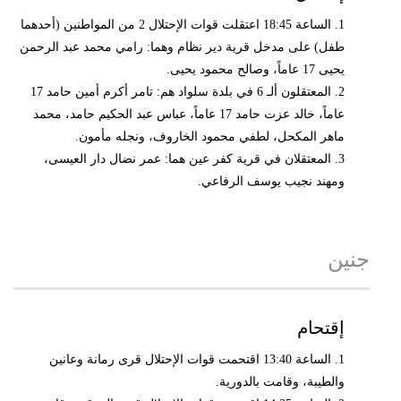
1. الساعة 18:45 اعتقلت قوات الإحتلال 2 من المواطنين (أحدهما
طفل) على مدخل قرية دير نظام وهما: رامي محمد عبد الرحمن
يحيى 17 عاماً، وصالح محمود يحيى.
2. المعتقلون ألـ 6 في بلدة سلواد هم: تامر أكرم أمين حامد 17
عاماً، خالد عزت حامد 17 عاماً، عباس عبد الحكيم حامد، محمد
ماهر المكحل، لطفي محمود الخاروف، ونجله مأمون.
3. المعتقلان في قرية كفر عين هما: عمر نضال دار العيسى،
ومهند نجيب يوسف الرفاعي.
جنين
إقتحام
1. الساعة 13:40 اقتحمت قوات الإحتلال قرى رمانة وعانين
والطيبة، وقامت بالدورية.