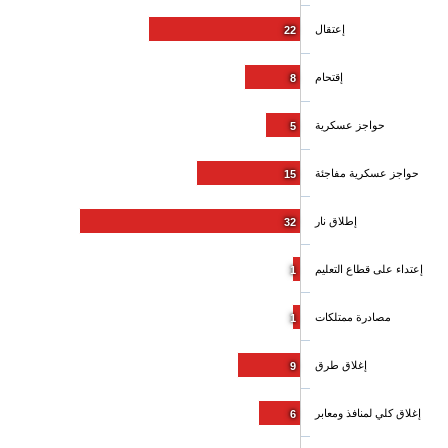
إعتقال
22
إقتحام
8
حواجز عسكرية
5
حواجز عسكرية مفاجئة
15
إطلاق نار
32
إعتداء على قطاع التعليم
1
مصادرة ممتلكات
1
إغلاق طرق
9
إغلاق كلي لمنافذ ومعابر
6