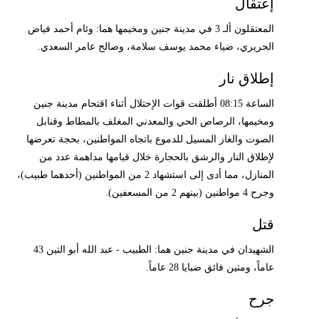
إعتقال
المعتقلون ألـ 3 في مدينة جنين ومخيمها هما: وئام أحمد فياض
الحريري، ضياء محمد يوسف سلامة، وصالح عامر السعدي.
إطلاق نار
الساعة 08:15 أطلقت قوات الإحتلال أثناء اقتحام مدينة جنين
ومخيمها، الرصاص الحي والمعدني المغلف بالمطاط وقنابل
الصوت والغاز المسيل للدموع باتجاه المواطنين، بحجة تعرضها
لإطلاق النار والرشق بالحجارة خلال قيامها مداهمة عدد من
المنازل، مما أدى إلى استشهاد 2 من المواطنين (أحدهما طبيب)،
وجرح 4 مواطنين (بينهم 2 من المسعفين).
قتل
الشهيدان في مدينة جنين هما: الطبيب - عبد الله أبو التين 43
عاماً، ومتين فائق ضبايا 28 عاماً.
جرح