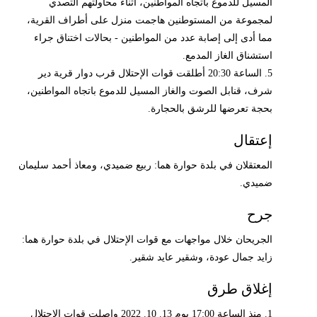
المسيل للدموع باتجاه المواطنين، أثناء محاولتهم التصدي
لمجموعة من المستوطنين هاجمت منزل على أطراف القرية،
مما أدى إلى إصابة عدد من المواطنين - بحالات اختناق جراء
استشناق الغاز المدمع.
5. الساعة 20:30 أطلقت قوات الإحتلال قرب دوار قرية دير
شرف، قنابل الصوت والغاز المسيل للدموع باتجاه المواطنين،
بحجة تعرضها للرشق بالحجارة.
إعتقال
المعتقلان في بلدة حوارة هما: ربيع ضميدي، ومعاذ أحمد سليمان
ضميدي.
جرح
الجريحان خلال مواجهات مع قوات الإحتلال في بلدة حوارة هما:
زايد جمال عودة، وشقير عايد شقير.
إغلاق طرق
1. منذ الساعة 17:00 يوم 13. 10. 2022 واصلت قوات الإحتلال