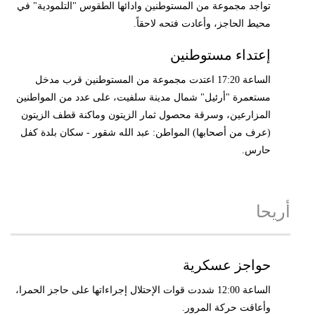
تواجد مجموعة من المستوطنين وادائها الطقوس "التلمودية" في
محيط الحاجز، وأعادت فتحه لاحقاً.
إعتداء مستوطنين
الساعة 17:20 اعتدت مجموعة من المستوطنين قرب مدخل
مستعمرة "أرئيل" شمال مدينة سلفيت، على عدد من المواطنين
المزارعين، وسرقة محصول ثمار الزيتون وماكنة قطف الزيتون
(عرف من أصحابها) المواطن: عبد الله شقور - سكان بلدة كفل
حارس.
أريحا
حواجز عسكرية
الساعة 12:00 شددت قوات الإحتلال إجراءاتها على حاجز الحمرا،
وأعاقت حركة المرور.