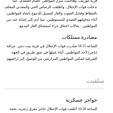
قرية عوريف، وهاجمت منزل المواطن: عصام الصفدي، كما
تدخلت قوات الإحتلال، وأطلقت الرصاص الحي والمعدني المغلف
بالمطاط وقنابل الصوت والغاز المسيل للدموع باتجاه المواطنين،
أثناء محاولتهم التصدي للمستوطنين، مما أدى إلى إصابة عدد من
المواطنين - بحالات اختناق جراء استشناق الغاز المدمع.
مصادرة ممتلكات
الساعة 18:55 صادرت قوات الإحتلال في قرية بيت دجن، جرافة
(باجر) لأحد المواطنين، أثناء عملها في شق طريق في الجهة
الشرقية لتمكين المواطنين المزارعين من الوصول إلى اراضيهم.
سلفيت
حواجز عسكرية
الساعة 10:20 أغلقت قوات الإحتلال حاجز مفرق زعترة، بحجة