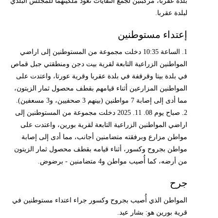
بلدة عقربا، مركبتين لجمع النفايات تعود ملكيتهما للمجلس البلدي
لبلدة عقربا.
إعتداء مستوطنين
1. الساعة 10:35 دخلت مجموعة من المستوطنين إلى اراضي
المواطنين الزراعية التابعة لقرية بيت دجن ومنطقتي جبل قماص
في بلدة بيتا وقرقفة في بلدة عقربا وقرية عورتا، واعتدت على
المواطنين المزارعين أثناء قيامهم بقطف محصول ثمار الزيتون،
مما أدى إلى إصابة 7 مواطنين (بينهم 3 صحفيين، و3 مسعفين).
2. صباح يوم 08. 11. 2025 دخلت مجموعة من المستوطنين إلى
اراضي المواطنين الزراعية التابعة لقرية بورين، واعتدت على
مواطن مزارع وبرفقته متضامنين أجانب، مما أدى إلى إصابة
مواطن بجروح وكسور، أثناء قيامه بقطف محصول ثمار الزيتون
من أرضه، كما أُصيب مواطن و4 متضامنين - برضوض.
جرح
المواطن الذي أُصيب بجروح وكسور جراء اعتداء مستوطنين في
قرية بورين هو: بشار عيد.