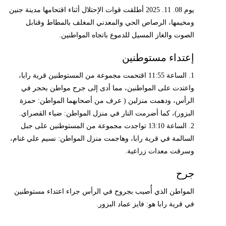
يوم 08. 11. 2025 أطلقت قوات الإحتلال أثناء اقتحامها مدينة جنين
ومخيمها، الرصاص الحي والمعدني المغلف بالمطاط وقنابل
الصوت والغاز المسيل للدموع باتجاه المواطنين.
إعتداء مستوطنين
1. الساعة 11:55 اقتحمت مجموعة من المستوطنين قرية رابا،
واعتدت على المواطنين، مما أدى إلى جرح مواطن بحجر في
الرأس، ودهمت منزلين ( عرف من أصحابهما المواطن: حمزة
البزور)، كما أضرمت النار في منزل المواطن: ضياء القصراي.
2. الساعة 13:10 تواجدت مجموعة من المستوطنين على جبل
السالمة في قرية رابا، وهاجمت منزل المواطن: نسيم علي غنام،
وسرقت معدات زراعية.
جرح
المواطن الذي أُصيب بجروح في الرأس جراء اعتداء مستوطنين
في قرية رابا هو: فايز عماد البزور.