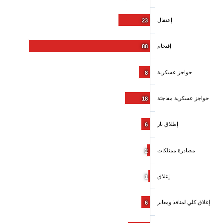
إعتقال
23
إقتحام
88
حواجز عسكرية
8
حواجز عسكرية مفاجئة
18
إطلاق نار
6
مصادرة ممتلكات
2
إغلاق
1
إغلاق كلي لمنافذ ومعابر
6