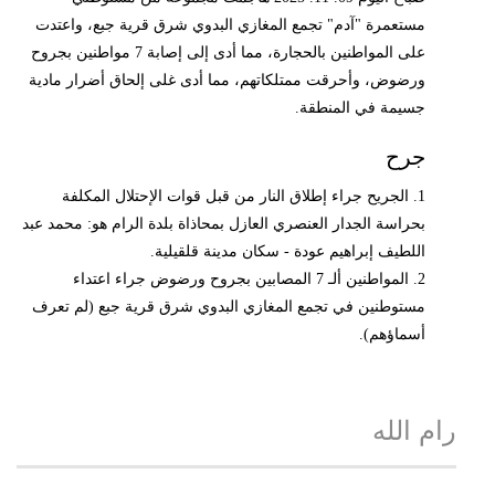
مستعمرة "آدم" تجمع المغازي البدوي شرق قرية جبع، واعتدت
على المواطنين بالحجارة، مما أدى إلى إصابة 7 مواطنين بجروح
ورضوض، وأحرقت ممتلكاتهم، مما أدى غلى إلحاق أضرار مادية
جسيمة في المنطقة.
جرح
1. الجريح جراء إطلاق النار من قبل قوات الإحتلال المكلفة
بحراسة الجدار العنصري العازل بمحاذاة بلدة الرام هو: محمد عبد
اللطيف إبراهيم عودة - سكان مدينة قلقيلية.
2. المواطنين ألـ 7 المصابين بجروح ورضوض جراء اعتداء
مستوطنين في تجمع المغازي البدوي شرق قرية جبع (لم تعرف
أسماؤهم).
رام الله