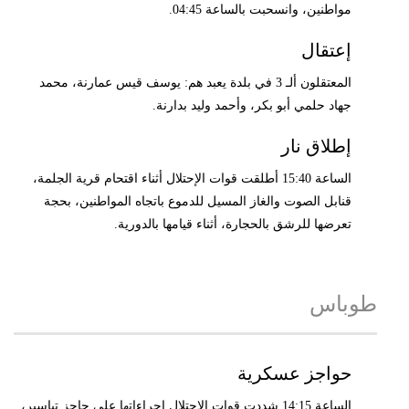
مواطنين، وانسحبت بالساعة 04:45.
إعتقال
المعتقلون ألـ 3 في بلدة يعبد هم: يوسف قيس عمارنة، محمد
جهاد حلمي أبو بكر، وأحمد وليد بدارنة.
إطلاق نار
الساعة 15:40 أطلقت قوات الإحتلال أثناء اقتحام قرية الجلمة،
قنابل الصوت والغاز المسيل للدموع باتجاه المواطنين، بحجة
تعرضها للرشق بالحجارة، أثناء قيامها بالدورية.
طوباس
حواجز عسكرية
الساعة 14:15 شددت قوات الإحتلال إجراءاتها على حاجز تياسير،