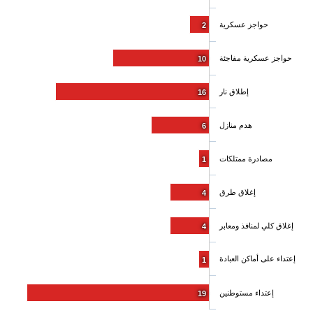
حواجز عسكرية
2
حواجز عسكرية مفاجئة
10
إطلاق نار
16
هدم منازل
6
مصادرة ممتلكات
1
إغلاق طرق
4
إغلاق كلي لمنافذ ومعابر
4
إعتداء على أماكن العبادة
1
إعتداء مستوطنين
19