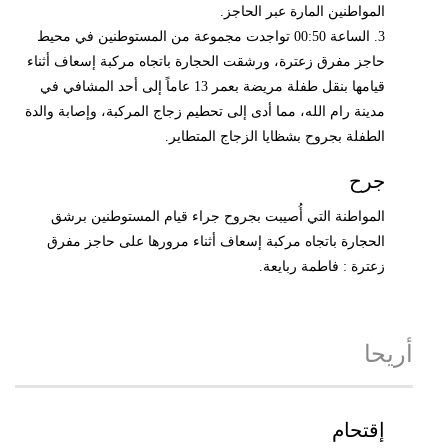
المواطنين المارة عبر الحاجز.
3. الساعة 00:50 تواجدت مجموعة من المستوطنين في محيط
حاجز مفرق زعترة، ورشقت الحجارة باتجاه مركبة إسعاف أثناء
قيامها بنقل طفلة مريضة بعمر 13 عاماً إلى أحد المشافي في
مدينة رام الله، مما أدى إلى تحطيم زجاج المركبة، وإصابة والدة
الطفلة بجروح بشظايا الزجاج المتطاير.
جرح
المواطنة التي أُصيبت بجروح جراء قيام المستوطنين برشق
الحجارة باتجاه مركبة إسعاف أثناء مرورها على حاجز مفرق
زعترة : فاطمة ربايعة.
أريحا
إقتحام