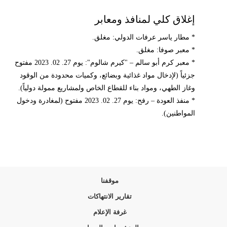
إغلاق كلي لمنافذ ومعابر
* مطار ياسر عرفات الدولي: مغلق.
* معبر صوفا: مغلق.
* معبر كرم أبو سالم – "كيرم شالوم": يوم 27. 02. 2023 مفتوح
جزئياً (لإدخال مواد غذائية وبضائع، وكميات محدودة من الوقود
وغاز الطهي، ومواد بناء للقطاع الخاص ولمشاريع ممولة دولياً).
* منفذ العودة – رفح: يوم 27. 02. 2023 مفتوح (لمغادرة ودخول
المواطنين).
موقفنا
تقارير الانتهاكات
غرفة الإعلام