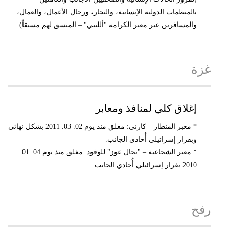
بالمنظمات الدولية الإنسانية، والتجار، ورجال الأعمال، والعمال،
والمسافرين عبر معبر الكرامة "أللنبي" – المنسق لهم مسبقاً).
غزة
إغلاق كلي لمنافذ ومعابر
* معبر المنطار – كارني: مغلق منذ يوم 02. 03. 2011 بشكل نهائي
وبقرار إسرائيلي أُحادي الجانب.
* معبر الشجاعية – "نحال عوز" للوقود: مغلق منذ يوم 04. 01.
2010 بقرار إسرائيلي أُحادي الجانب.
رفح