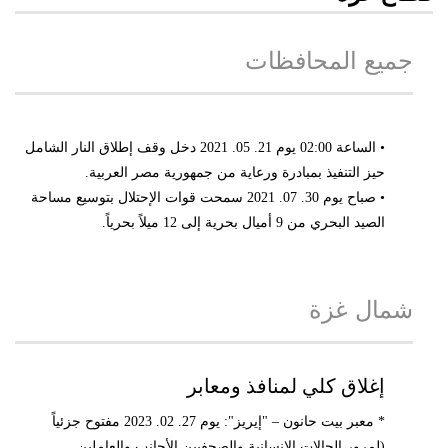
جميع المحافظات
• الساعة 02:00 يوم 21. 05. 2021 دخل وقف إطلاق النار الشامل
حيز التنفيذ بمبادرة ورعاية من جمهورية مصر العربية.
• صباح يوم 30. 07. 2021 سمحت قوات الإحتلال بتوسيع مساحة
الصيد البحري من 9 أميال بحرية إلى 12 ميلاً بحرياً.
شمال غزة
إغلاق كلي لمنافذ ومعابر
* معبر بيت حانون – "إيريز": يوم 27. 02. 2023 مفتوح جزئياً
(لمرور الحالات الإنسانية والصحفيين الأجانب والعاملين