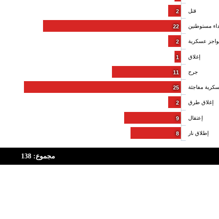
قتل
2
داء مستوطنين
22
اجز عسكرية
2
إغلاق
1
جرح
11
كرية مفاجئة
25
إغلاق طرق
2
إعتقال
9
إطلاق نار
8
مجموع: 138