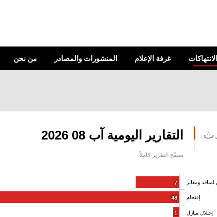
الانتهاكات
غرفة الإعلام
المنشورات والمصادر
من نحن
دث
التقارير اليومية آب 08 2026
تصفّح التقرير كاملاً
لمنافذ ومعابر
7
إقتحام
48
إحتلال منازل
1