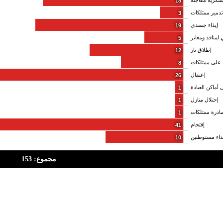
كرية مفاجئة
18
تدمير ممتلكات
3
إيذاء جسدي
19
 لمنافذ ومعابر
5
إطلاق نار
12
 على ممتلكات
8
إعتقال
26
 أماكن العبادة
1
إحتلال منازل
1
درة ممتلكات
1
إقتحام
41
داء مستوطنين
10
مجموع: 153