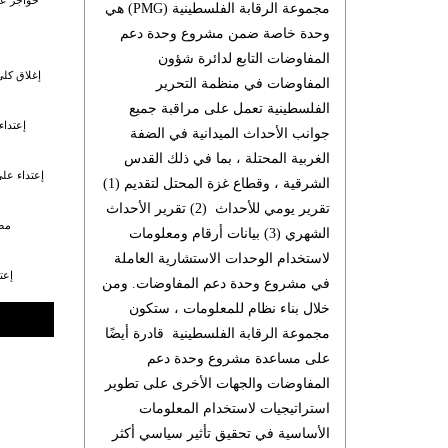
حواجز عس
مجموعة الرقابة الفلسطينية (PMG) هي
وحدة خاصة ضمن مشروع وحدة دعم
المفاوضات التابع لدائرة شؤون
إغلاق كلي
المفاوضات في منظمة التحرير
الفلسطينية تعمل على مراقبة جميع
إعتداء
جوانب الأحداث الميدانية في الضفة
الغربية المحتلة ، بما في ذلك القدس
إعتداء على
الشرقية ، وقطاع غزة المحتل لتقديم (1)
تقرير يومي للأحداث (2) تقرير الأحداث
مصا
الشهري (3) بيانات أرقام ومعلومات
لاستخدام الوحدات الاستشارية العاملة
إعت
في مشروع وحدة دعم المفاوضات. ومن
خلال بناء نظام للمعلومات ، ستكون
مجموعة الرقابة الفلسطينية قادرة أيضًا
على مساعدة مشروع وحدة دعم
المفاوضات والجهات الأخرى على تطوير
استراتيجيات لاستخدام المعلومات
الأساسية في تحقيق تأثير سياسي أكثر