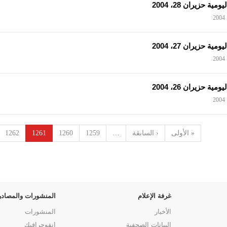
ومية حزيران 28، 2004
ومية حزيران 27، 2004
ومية حزيران 26، 2004
« الأولى
‹ السابقة
…
1259
1260
1261
1262
غرفة الإعلام
المنشورات والمصادر
الأخبار
المنشورات
البيانات الصحفية
انفوجرافيك