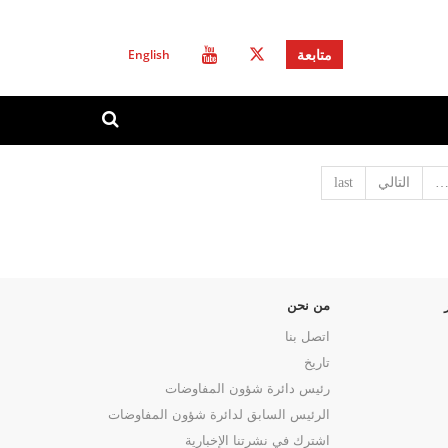
English
متابعة
استمارة
ابحث
البحث
التالي
last
من نحن
اتصل بنا
تاريخ
رئيس دائرة شؤون المفاوضات
الرئيس السابق لدائرة شؤون المفاوضات
اشترك في نشرتنا الإخبارية