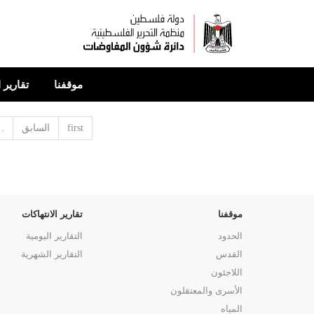
تجاوز
إلى
المحتوى
الرئيسي
موقفنا
تقارير 
first
السابق
…
موقفنا
تقارير الانتهاكات
الحدود
التقارير اليومية
القدس
التقارير الشهرية
اللاجئون
الأسرى والمعتقلون
المياه