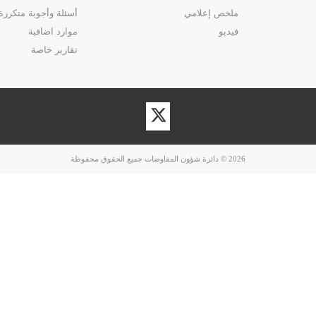
ملخص إعلامي
أسئلة وأجوبة متكررة
فيديو
موارد اضافية
تقارير خاصة
زيارة
حسابنا
على
تويتر
2026 © دائرة شؤون المفاوضات جميع الحقوق محفوظة