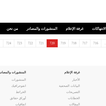
الانتهاكات
غرفة الإعلام
المنشورات والمصادر
من نحن
…
724
723
722
721
720
719
718
717
716
غرفة الإعلام
المنشورات والمصادر
الأخبار
المنشورات
البيانات الصحفية
انفوجرافيك
التصريحات
الخرائط
الخطابات
أوراق حقائق
المقالات
اتفاقيات