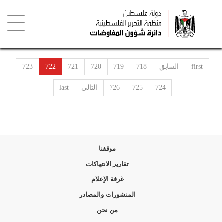
تجاوز
إلى
المحتوى
الرئيسي
Toggle
igation
first
السابق
718
719
720
721
722
723
724
725
726
التالي
last
موقفنا
تقارير الانتهاكات
غرفة الإعلام
المنشورات والمصادر
من نحن