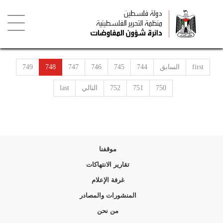
تجاوز
إلى
المحتوى
الرئيسي
Toggle
igation
first
السابق
744
745
746
747
748
749
750
751
752
التالي
last
موقفنا
تقارير الانتهاكات
غرفة الإعلام
المنشورات والمصادر
من نحن