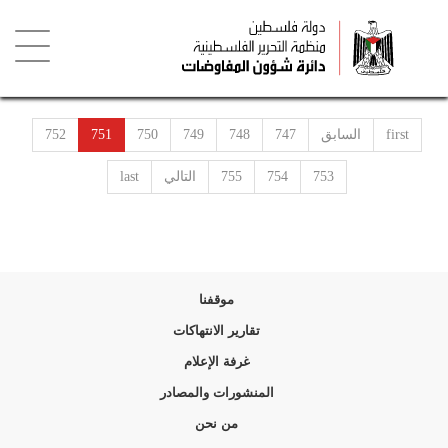
تجاوز
إلى
المحتوى
الرئيسي
Toggle
igation
first
السابق
747
748
749
750
751
752
753
754
755
التالي
last
موقفنا
تقارير الانتهاكات
غرفة الإعلام
المنشورات والمصادر
من نحن