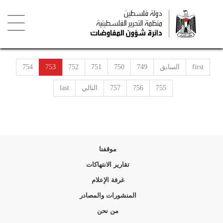
تجاوز
إلى
المحتوى
الرئيسي
Toggle
igation
first
السابق
749
750
751
752
753
754
755
756
757
التالي
last
موقفنا
تقارير الانتهاكات
غرفة الإعلام
المنشورات والمصادر
من نحن