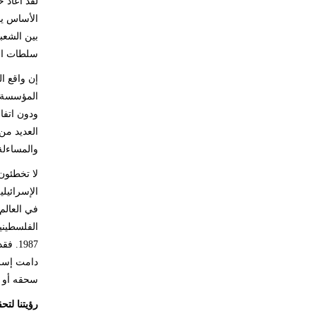
لقد أعاد 
الأساس يس
بين الشعب
سلطات الا
إن واقع ا
المؤسسة ا
ودون اتفا
العديد من
والمساءلة
لا تخطئون
الإسرائيل
في العالم
1987.
دامت إسرا
سحقه أو إ
رؤيتنا لت