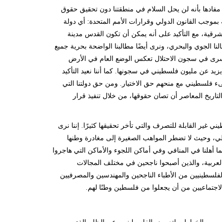
مفادها بأنه لن يحل السلام في منطقتنا دون تحقيق حقوق
بموجب القانون الدولي وقرارات الأمم المتحدة: أي دولة
لإسرائيلي الذي بدأ عام 1967، وعاصمتها القدس الشرقية، مع التأكيد على أنه يمكن أن تكون القدس مدينة
ا الجوي والبحري، ونرى أيضًا مطالبنا الواضحة بحرية جميع
 الأسرى في سجون الاحتلال تعكس الوضع العام في الأرض
 الاحتلال الإسرائيلي ما يزيد عن مليون فلسطيني في سجونها. كما أننا نعيد التأكيد
ىء فلسطيني مع منحهم حق الاختيار. ومن حق دولتنا التي
تاريخ المعاصر أن تصان حقوقها، من خلال تنفيذ قرار
غير القابلة للتصرف والتي تأخر تحقيقها كثيرًا. إننا نرى
ائيلي، وحيث لا تضطر المواهب الصغيرة إلى مغادرة وطنها
ا أهلنا في المنافي وفي أماكن اللجوء والأماكن التي هاجروا
دول العربية، والذين أصبحوا ناجحين في مختلف المجالات
لفلسطينيين من الأطباء الناجحين والمهندسين والمصرفيين
الاجتماعيين من أن يجعلوا من فلسطين وطنًا لهم.