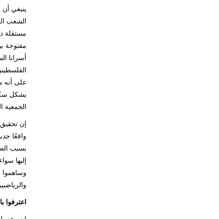
ينبغي أن 
الشعب الف
مفتوحة بي
أسرانا ال
على أنه م
يشكل سكان
الجمعية العامة لل
إن تحقيق 
واقعًا جد
بسبب الضغ
إليها سواء
وساهموا م
والرياضيي
اعترفوا ب