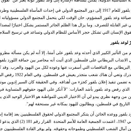
 السياسية الدولية، يمكن ببساطة الإشارة إلى وعد بلفور كونه يعبر عن "تفوق ا
ياغة وعد بلفور المشؤوم، حان الوقت لكي يتحمل المجتمع الدولي مسؤولياته الق
 غير القابلة للتصرف. وما يزال هذا الظلم الجائر المستمر يشكل اختبارًا لمصداق
وق الإنسان التي تشكل حجر الأساس للنظام الدولي وتساعد في ترسيخ السلام وا
ّ لوعد بلفور
 من التأثير الكبير الذي أحدثه وعد بلفور على أمتنا، إلا أنه لم يكن مسألة مطرو
ل الانتداب البريطاني على فلسطين الذي أثبت أنه محاصر بين حماقة اللورد بلف
 البريطاني مع التناقضات التي أسفرت عنها وعوده لكل من اليهود والعرب. وقد ك
حكومتها تدرك وتعي
أنه تضمن تنفيذ إعلان بلفور كجزء من أهدافه. وفي الحقيقة كان السير إدوين مون
 الذي رفض وعد بلفور بأشد العبارات: "لأ أنكر على اليهود حقوقهم المتساوية في ا
 من وجهة نظري يبدو لي أن الاختبار الديني للمواطنة هو الاختبار الوحيد الذي
التاريخ في فلسطين، ويطالبون لليهود بمكانة غير مستحقة لهم".
تشرين ثاني 1947، اعتمدت ا
آمال الشعب الفلسطيني وطموحاته وحقوقه. ولم يوفر القادة الفلسطينيون جهدً