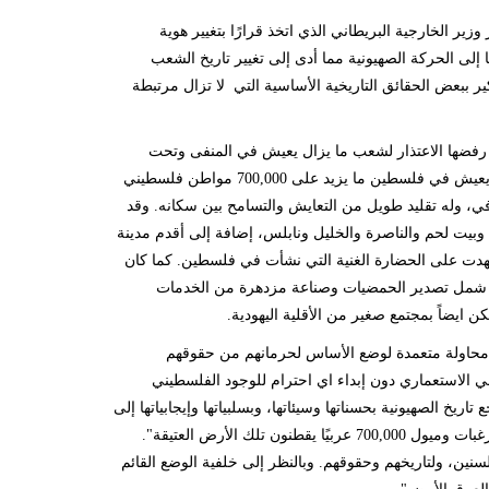
ير الخارجية البريطاني الذي اتخذ قرارًا بتغيير هوية
إلى الحركة الصهيونية مما أدى إلى تغيير تاريخ الشعب
ير ببعض الحقائق التاريخية الأساسية التي لا تزال مرتبطة
ق رفضها الاعتذار لشعب ما يزال يعيش في المنفى وتحت
700,000
مواطن فلسطيني
افي، وله تقليد طويل من التعايش والتسامح بين سكانه. وقد
ة وبيت لحم والناصرة والخليل ونابلس، إضافة إلى أقدم مدينة
شهدت على الحضارة الغنية التي نشأت في فلسطين. كما كان
اد شمل تصدير الحمضيات وصناعة مزدهرة من الخدمات
ن ايضاً بمجتمع صغير من الأقلية اليهودية.
ي محاولة متعمدة لوضع الأساس لحرمانهم من حقوقهم
جي الاستعماري دون إبداء اي احترام للوجود الفلسطيني
. وفي العام 1922 كتب اللورد بلفور: "يرجع تاريخ الصهيونية بحسناتها وسيئاتها، وبسلبياتها وإيجابياتها إلى
 رغبات وميول
700,000
عربيًا يقطنون تلك الأرض العتيقة".
نين، ولتاريخهم وحقوقهم. وبالنظر إلى خلفية الوضع القائم