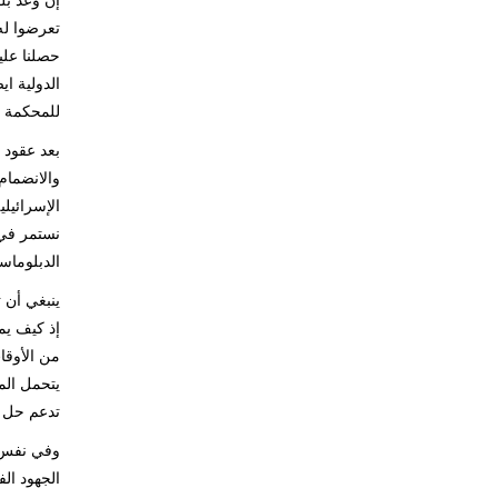
إن وعد بل
تعرضوا له
الدولية ا
للمحكمة ال
بعد عقود م
والانضمام
الإسرائيل
الدبلوماس
ينبغي أن ت
إذ كيف يم
يتحمل الم
تدعم حل ا
وفي نفس ا
الجهود ال