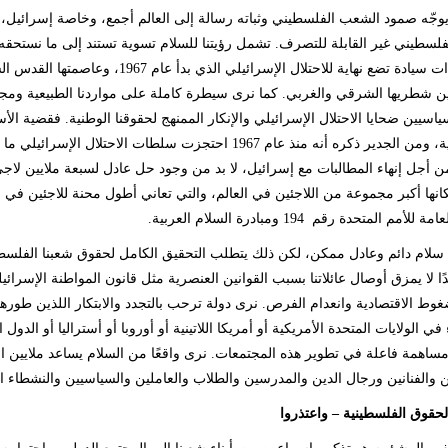
يوجّه صمود الشعب الفلسطيني وثباته رسالة إلى العالم أجمع، وخاصة إسرائيل، 
لسطيني غير القابلة للتصرف. تشمل رؤيتنا للسلام تسوية تستند إلى ما نستحقه 
مستقلة ذات سيادة تضع نهاية للاحتلال ا
ن شطريها الشرقي والغربي. كما نرى سيطرة كاملة على مواردنا الطبيعية ومجالن
سياسيين ضحايا الاحتلال الإسرائيلي والإنكار الممنهج لحقوقنا الوطنية. فقضية
الفلسطينية، ومن الجدير ذكره أنه منذ عام 1967 احتجزت سلطات
ن أجل إنهاء المطالبات مع إسرائيل، لا بد من وجود حل عادل لسبعة ملايين لاج
ها أكبر مجموعة من اللاجئين في العالم، والتي تعاني أطول محنة للاجئين في ال
أمم المتحدة رقم 194 ومبادرة السلام العربية.
سلام دائم وعادل ممكن، لكن ذلك يتطلب التحقيق الكامل لحقوق شعبنا الفلسطيني 
يدًا لا يمزق أوصال عائلاتنا بسبب القوانين العنصرية مثل قانون المواطنة الإسر
وط الاقتصادية وانعدام الفرص. نرى دولة ترحب بالتجدد والابتكار اللذين طورهم
 في الولايات المتحدة الأمريكية أو أمريكا اللاتينية أو أوروبا أو أستراليا أو ال
ساهمة فاعلة في تطوير هذه المجتمعات. نرى واقعًا من السلام يساعد ملايين ا
ن والفنانين ورجال الدين والمدرسين والطلاب والعاملين والسياسيين والنشطاء 
الحقوق الفلسطينية – واعتذروا