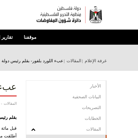
تجاوز
إلى
المحتوى
الرئيسي
موقفنا
تقارير 
غرفة الإعلام
المقالات
عبء اللورد بلفور- بقلم رئيس دولة 
عبء 
الأخبار
البيانات الصحفية
المقالات
التصريحات
بقلم رئي
الخطابات
قبل مائة 
المقالات
أطلقت مائ