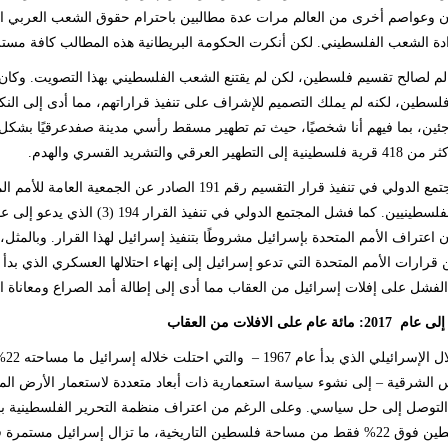
دن وعواصم أخرى من العالم مرات عدة مطالبين باحترام حقوق الشعب العربي ا
ة الشعب الفلسطيني. لكن أنكرت الحكومة البريطانية هذه المطالب كافة مسترشدة
لم لصالح تقسيم فلسطين، لكن لم يقتنع الشعب الفلسطيني بهذا التصويت. وكان ال
لسطين، لكنه لم يملك التصميم للإشراف على تنفيذ قراراتهم، مما أدى إلى ال
جئين، بما فيهم أنا شخصيًا، حيث تم تطهير مسقط رأسي مدينة صفدعرقيًا بشك
هير العرقي والتشريد القسري والهدم.
فشل المجتمع الدولي في تنفيذ قرار التقسيم رقم 191 الص
للسكان الفلسطينيين. كما فشل المجت
ان اعتراف الأمم المتحدة بإسرائيل مشروطًا بتنفيذ إسرائيل لهذا القرار. وبالمث
الفشل على إفلات إسرائيل من العقاب مما أدى إلى إطالة أمد الصراع ومعاناة 
ة عام على الافلات من العقاب
أدى
س الشرقية – إلى نشوء سياسة استعمارية ذات أبعاد متعددة لاستعمار الأرض ا
التوصل إلى حل سياسي. وعلى الرغم من اعتراف منظمة التحرير الفلسطينية بإس
دولة فلسطين فوق 22% فقط من مساحة فلسطين التاريخية، ما تزال إسرائيل م