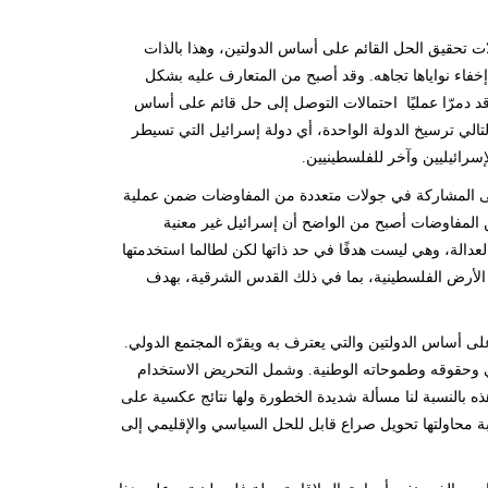
الات تحقيق الحل القائم على أساس الدولتين، وهذا بالذات
إخفاء نواياها تجاهه. وقد أصبح من المتعارف عليه بشكل
قد دمرّا عمليًا احتمالات التوصل إلى حل قائم على أساس
والذي يدعمه المجتمع الدولي، وبالتالي ترسيخ الدولة الواحدة، أي دولة إسرائيل التي تسيطر
رائيليين وآخر للفلسطينيين.
افقت على المشاركة في جولات متعددة من المفاوضات ضمن عملية
المفاوضات أصبح من الواضح أن إسرائيل غير معنية
 العدالة، وهي ليست هدفًا في حد ذاتها لكن لطالما استخدمتها
 الأرض الفلسطينية، بما في ذلك القدس الشرقية، بهدف
لى أساس الدولتين والتي يعترف به ويقرّه المجتمع الدولي.
ي وحقوقه وطموحاته الوطنية. وشمل التحريض الاستخدام
هذه بالنسبة لنا مسألة شديدة الخطورة ولها نتائج عكسية على
غبة محاولتها تحويل صراع قابل للحل السياسي والإقليمي إلى