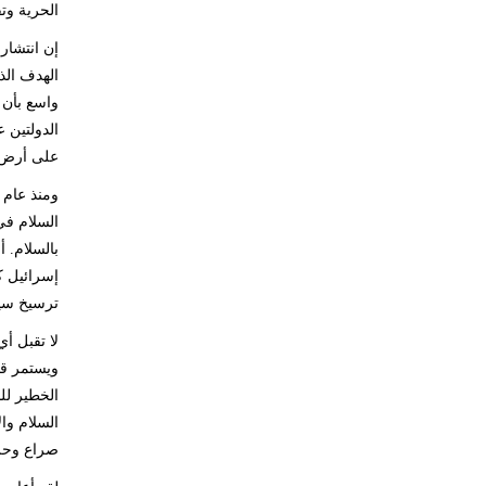
الحرية وت
إن انتشار 
الهدف الذ
واسع بأن 
على أرض ف
السلام في
بالسلام. أ
إسرائيل ك
ترسيخ سيط
لا تقبل أ
ويستمر قا
الخطير لل
السلام وا
صراع وحر