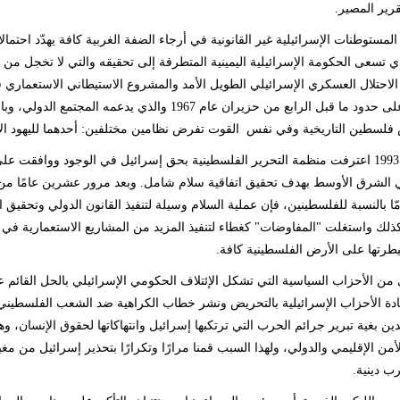
قرير المصير.
المستوطنات الإسرائيلية غير القانونية في أرجاء الضفة الغربية كافة يهدّد احتم
ي تسعى الحكومة الإسرائيلية اليمينية المتطرفة إلى تحقيقه والتي لا تخجل من 
الاحتلال العسكري الإسرائيلي الطويل الأمد والمشروع الاستيطاني الاستعماري 
الدولتين على حدود ما قبل الرابع من حزيران عام 1967 
لسطين التاريخية وفي نفس القوت تفرض نظامين مختلفين: أحدهما لليهود الإس
ومنذ عام 1993 اعترفت منظمة التحرير الفلسطينية بحق إسرائيل في الوجود وو
 الشرق الأوسط بهدف تحقيق اتفاقية سلام شامل. وبعد مرور عشرين عامًا من 
مّا بالنسبة للفلسطينين، فإن عملية السلام وسيلة لتنفيذ القانون الدولي وتحقيق
ذلك واستغلت "المفاوضات" كغطاء لتنفيذ المزيد من المشاريع الاستعمارية في
رتها على الأرض الفلسطينية كافة.
ي من الأحزاب السياسية التي تشكل الإئتلاف الحكومي الإسرائيلي بالحل القائم ع
دة الأحزاب الإسرائيلية بالتحريض ونشر خطاب الكراهية ضد الشعب الفلسطين
دين بغية تبرير جرائم الحرب التي ترتكبها إسرائيل وانتهاكاتها لحقوق الإنسان، و
لأمن الإقليمي والدولي، ولهذا السبب قمنا مرارًا وتكرارًا بتحذير إسرائيل من م
ب دينية.