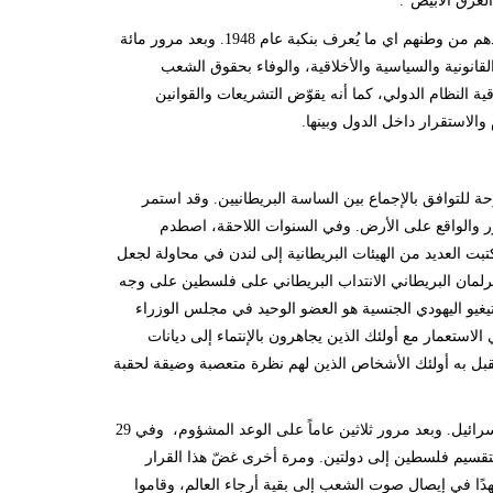
لعرق الأبيض".
يركز وعد بلفور للعام 1917 إلى دور المجتمع الدولي في إحداث المأساة الفلسطينية وطردهم من وطنهم اي ما يُعرف بنكبة عام 1948. وبعد مرور مائة
انونية والسياسية والأخلاقية، والوفاء بحقوق الشعب
ية النظام الدولي، كما أنه يقوّض التشريعات والقوانين
لاستقرار داخل الدول وبينها.
حة للتوافق بالإجماع بين الساسة البريطانيين. وقد استمر
ور والواقع على الأرض. وفي السنوات اللاحقة، اصطدم
تبت العديد من الهيئات البريطانية إلى لندن في محاولة لجعل
 أن هناك شعب متجذر يعيش في فلسطين. وفي العام 1922 رفض البرلمان البريطاني الانتداب البريطاني على فلسطين على وجه
تيغيو اليهودي الجنسية هو العضو الوحيد في مجلس الوزراء
لاستعمار مع أولئك الذين يجاهرون بالإنتماء إلى ديانات
 يقبل به أولئك الأشخاص الذين لهم نظرة متعصبة وضيقة لحقبة
توقع اللورد بلفور ووعده الخائن أن يتنكر المجتمع الدولي لحقوق الفلسطينيين بعد إقامة إسرائيل. وبعد مرور ثلاثين عاماً على الوعد المشؤوم، وفي 29
لجمعية العامة للأمم المتحدة القرار رقم 181 (2) الذي يدعو لتقسيم فلسطين إلى دولتين. ومرة أخرى غضّ هذا القرار
ا في إيصال صوت الشعب إلى بقية أرجاء العالم، وقاموا