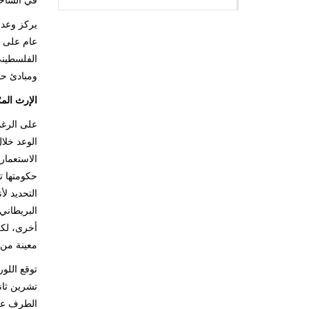
في الساحة
عام على ص
الفلسطيني
ومبادئ حق
الإرث المر
على الرغم
الوعد خلا
الاستعمار
التحديد ل
البريطاني
أخرى، لكن
معينة من 
الطرف عن 