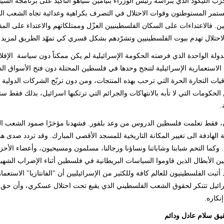
حزب الليكود الذي يترأسه رئيس الوزراء بنيامين نتنياهو التأكيد على برنامجه ال
تمر المستوطنون وقوات الاحتلال في التصرف بكراهية وعدائية تجاه الشعب الف
ين. فالاعتداءات على السكان الفلسطينيين العزّل وممتلكاتهم والاعتداء على الم
حتلال تهدم بيوت الفلسطينيين وتشرّدهم بشكل قسري كي تمهّد الطريق لمزيد م
لدولة الواحدة الذي فرضته الحكومة الإسرائيلية لم يكن ممكناً دون سياسة الإفل
لاستعمارية الإسرائيلية لتنجح وحدها في فلسطين المحتلة دون فتح الأسواق الدول
قيات التجارة الحرة التي ترحب بهذه المنتجات، ومن دون تربّح الشركات الدولية
 الحكومات التي لا تأبه بالانتهاكات والجرائم التي ترتكبها اسرائيل، بذلك فقط س
.
، فقط تعلمت فلسطين الدروس من وعد بلفور. فشهدنا مؤخرًا صمود الشعب الف
ية الهادفة الى تغيير المكانة التاريخية للمسجد الأقصى المبارك. وقد تردد صدى 
. وكما التحم شبابنا وشاباتنا ونساؤنا ورجالنا، مسلمون ومسيحيون، وأعضاء الأحزا
 فقد أثبت الفلسطينيون للعالم كافة وللكثير من الإسرائيليين أن "الفانتازيا" الاس
ئيل تتنكر لحقوق الشعب الفلسطيني الذي يقبع تحت احتلال عسكري، وأن حق ال
نكاره.
حقيق سلام عادل ودائم