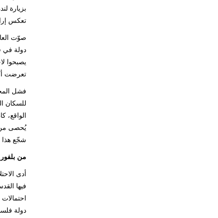
بزيارة لن
تعكس إراد
صوّت العا
دولة في ف
يصبحوا لا
تعرضت أكثر من 418 قرية فلسطينية إلى التط
الواقع، ك
شجّع هذا 
من بلفور إلى عام 2017: مائ
فيها القد
احتمالات 