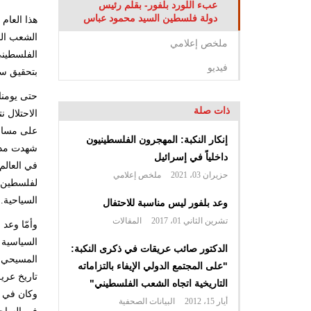
عبء اللورد بلفور- بقلم رئيس
دولة فلسطين السيد محمود عباس
هذا العام
الشعب الف
ملخص إعلامي
الفلسطيني
فيديو
بتحقيق سل
حتى يومنا
ذات صلة
الاحتلال نتيجة
على مساح
إنكار النكبة: المهجرون الفلسطينيون
شهدت مدين
داخلياً في إسرائيل
في العالم
حزيران 03، 2021
ملخص إعلامي
لفلسطين ا
السياحية.
وعد بلفور ليس مناسبة للاحتفال
تشرين الثاني 01، 2017
المقالات
وأمّا وعد
السياسية 
الدكتور صائب عريقات في ذكرى النكبة:
"على المجتمع الدولي الإيفاء بالتزاماته
تاريخ عري
التاريخية اتجاه الشعب الفلسطيني"
وكان في ت
أيار 15، 2012
البيانات الصحفية