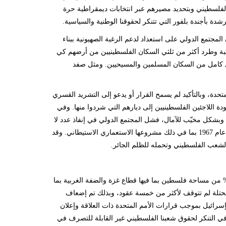
لفلسطيني وبتحديد مصيرهم عبر انتخابات ديمقراطية حرة
 بأجندة بلفور التي تتنكر لحقوقنا الوطنية والسياسية.
مجتمع الدولي على استعداد لدعم الرغبة الصهيونية ببناء
نكبة وطرد أكثر من ثلثي السكان الفلسطينيين من أرضهم كي
ل كامل من السكان المسلمين والمسيحيين. ومثل صفد
ادر عن الجمعية العامة للأمم المتحدة، وبالتأكيد لم يسمح القرار أو يدعو إلى التشريد القسري
مع الدولي في تنفيذ القرار 194 (3) الذي يدعو إلى عودة اللاجئين الفلسطينيين إلى ديارهم التي شردوا منها. وفي
ل، وبشكل مخيّب للآمال، فشل المجتمع الدولي في إنفاذ عدد لا
يُحصى من قرارات الأمم المتحدة التي تدعو إسرائيل إلى إنهاء احتلالها العسكري الذي بدأ عام 1967 بما في ذلك مشروعها الاستعماري الاستيطاني. وقد
الشعب الفلسطيني وتحمله للظلم الجائر.
 الاحتلال الإسرائيلي الذي بدأ عام 1967 – والتي احتلت خلاله إسرائيل ما مساحته 22% من مساحة فلسطين بما فيها قطاع غزة والضفة الغربية بما
لمحتلة لم تتوقف لأكثر من خمسة عقود، وبذلك تم إضعاف
رائيل بموجب قرارات الأمم المتحدة ذات العلاقة وإعلان
ستمرة في التنكر لحقوق شعبنا الفلسطيني غير القابلة للتصرف في