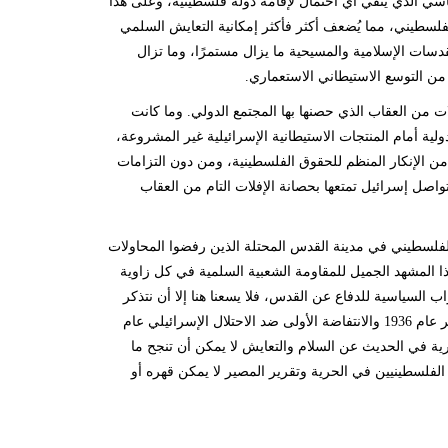
سياسي الذي ينفي أي احتمال لإقامة دولة فلسطينية، وعلى هذا
لسطيني، مما يُضعف أكثر فأكثر إمكانية التعايش السلمي
قدسات الإسلامية والمسيحية ما يزال مستمرًا، وما تزال
ن التوسع الاستيطاني الاستعماري.
ات من العقاب الذي حصنها بها المجتمع الدولي. وما كانت
ية أمام المنتجات الاستيطانية الإسرائيلية غير المشروعة،
 من الإنكار المنظم للحقوق الفلسطينية، ومن دون التزامات
تواصل إسرائيل تمتعها بحصانة الإفلات التام من العقاب
لسطيني في مدينة القدس المحتلة الذين رفضوا المحاولات
هذا المشهد الجميل للمقاومة الشعبية السلمية في كل زاوية
ب السياسية للدفاع عن القدس، فلا يسعنا هنا إلا أن نتذكر
الفلسطينيين الأبطال الذين قاوموا السياسات البريطانية في فلسطين أثناء الإضراب الشهير عام 1936 والانتفاضة الأولى ضد الاحتلال الإسرائيلي عام
تعمارية في الحديث عن السلام والتعايش لا يمكن أن تنجح ما
فلسطينيين في الحرية وتقرير المصير لا يمكن قهره أو