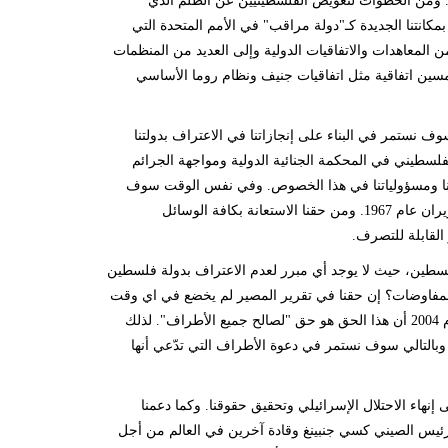
ه. ومن الخطوات لتعويض الفلسطينيين عن الظلم الذي
كانتنا الجديدة كـ"دولة مراقب" في الأمم المتحدة التي
نضمام إلى العديد من المعاهدات والاتفاقيات الدولية وإلى العديد من المنظمات
خمسين اتفاقية مثل اتفاقيات جنيف ونظام روما الأساسي
سوف نستمر في البناء على إنجازاتنا في الاعتراف بدولتنا
فلسطيني في المحكمة الجنائية الدولية ومواجهة الجرائم
اماتنا ومسؤولياتنا في هذا الخصوص. وفي نفس الوقت سوف
نستمر في مساعينا لتحقيق سلام عادل ودائم مع إسرائيل على حدود ما قبل الرابع من حزيران عام 1967. ومن حقنا الاستعانة بكافة الوسائل
 القابلة للتصرف.
لة فلسطين، حيث لا يوجد أي مبرر لعدم الاعتراف بدولة فلسطين
المفاوضات؟ إن حقنا في تقرير المصير لم يخضع في اي وقت
من الأوقات للتفاوض حيث أكدت صراحة محكمة العدل الدولية في قرارها الاستشاري عام 2004 أن هذا الحق هو حق "لصالح جميع الأطراف". لذلك
وبالتالي سوف نستمر في دعوة الأطراف التي تدّعي أنها
هاء الاحتلال الإسرائيلي وتحقيق حقوقنا. وكما دعمنا
الرئيس الصيني كسي جنبينغ وقادة آخرين في العالم من أجل