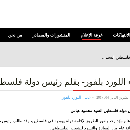
الانتهاكات
غرفة الإعلام
المنشورات والمصادر
من نحن
فلسطين السيد...
اللورد بلفور- بقلم رئيس دولة فلس
عبء اللورد بلفور
تشرين الثاني 04، 2017
س دولة فلسطين السيد محمود عباس
عام مهّد وعد بلفور الطريق لإقامة دولة يهودية في فلسطين، وقد طالب رئيس دول
ة عام من المعاناة والتشرد للشعب الفلسطيني.