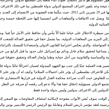
فور المشؤوم هو تذكير باسماع صوت أبناء شعبنا إلى المجتمع الدولي واحترام
 نتيجة وعد بلفور اعتراف المجتمع الدولي بدولة فلسطين بما في ذلك الاعتراف بم
حصلنا عليها في 29 تشرين ثاني 2012، حيث مكّنتنا هذه العضوية من الا
يضًا. ويصل عدد الاتفاقيات والمعاهدات التي انضممنا إليها حتى اللحظة خمسة و
جنائية الدولية.
ن سيطرة الاحتلال على حياتنا علينا ألاّ نيأس وأن نحافظ على الأمل حياً فينا. و
 إلى المزيد من المعاهدات الدولية، بما يشمل حقنا في تحقيق العدالة للشعب ال
ية المتواصلة، والذي يعكس احترامنا للقانون الدولي واستعدادنا للتمسك بالتز
ية والسياسية والقانونية من أجل حماية وطننا وإنجاز العدالة وتحقيق حقوقنا غير
سير هذه العملية جنبًا إلى جنب مع الجهود المبذولة لضمان اعترافُا ثنائيًا بدو
كن للاعتراف بفلسطين أن يؤثر على احتمالات السلام؟ وكيف له أن يؤثر على 
جتمع الدولي مسؤولية إحقاق حقنا هذا وألا تدعو إلى رفضه أو صرفه عن النظر. 
لدولتين إلى الاعتراف بدولتين وليس بدولة واحدة فقط.
لوقت سوف نُبقي الأبواب مفتوحة لإمكانية استئناف المفاوضات مع السعي إلى إن
فرنسية لعقد مؤتمر باريس للسلام وتقابلنا مع الرئيس الرئيس فلاديمير بوتين و