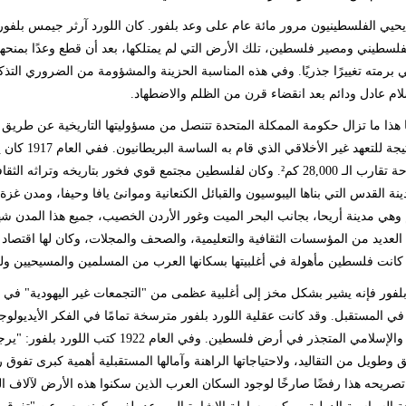
 يحيي الفلسطينيون مرور مائة عام على وعد بلفور. كان اللورد آرثر جيمس بلفور وز
لسطيني ومصير فلسطين، تلك الأرض التي لم يمتلكها، بعد أن قطع وعدًا بمنحها 
 برمته تغييرًا جذريًا. وفي هذه المناسبة الحزينة والمشؤومة من الضروري التذك
ام عادل ودائم بعد انقضاء قرن من الظلم والاضطهاد.
 هذا ما تزال حكومة الممكلة المتحدة تتنصل من مسؤوليتها التاريخية عن طري
 للتعهد غير الأخلاقي الذي قام به الساسة البريطانيون. ففي العام 1917 كان يعيش في فلسطين ما يزيد على
ة تقارب الـ
28,000
كم². وكان لفلسطين مجتمع قوي فخور بتاريخه وتراثه الثق
ة القدس التي بناها اليبوسيون والقبائل الكنعانية وموانئ يافا وحيفا، ومدن غز
 وهي مدينة أريحا، بجانب البحر الميت وغور الأردن الخصيب، جميع هذا المدن 
لعديد من المؤسسات الثقافية والتعليمية، والصحف والمجلات، وكان لها اقتص
 كانت فلسطين مأهولة في أغلبيتها بسكانها العرب من المسلمين والمسيحيين ولك
 بلفور فإنه يشير بشكل مخز إلى أغلبية عظمى من "التجمعات غير اليهودية" ف
في المستقبل. وقد كانت عقلية اللورد بلفور مترسخة تمامًا في الفكر الأيديولو
المسيحي والإسلامي المتجذر في أرض فلسطين
ق وطويل من التقاليد، ولاحتياجاتها الراهنة وآمالها المستقبلية أهمية كبرى تفوق
صريحه هذا رفضًا صارخًا لوجود السكان العرب الذين سكنوا هذه الأرض لآلاف الس