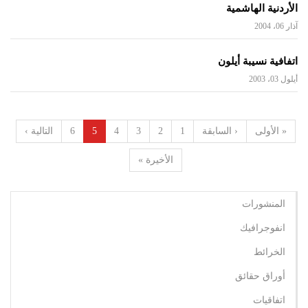
الأردنية الهاشمية
آذار 06، 2004
اتفافية نسيبة أيلون
أيلول 03، 2003
« الأولى
‹ السابقة
1
2
3
4
5
6
التالية ›
الأخيرة »
المنشورات
انفوجرافيك
الخرائط
أوراق حقائق
اتفاقيات