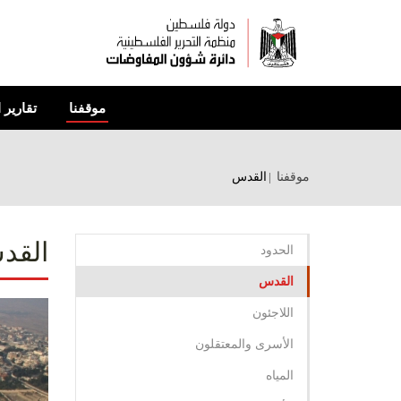
تجاوز
إلى
المحتوى
الرئيسي
موقفنا
تقارير 
موقفنا
القدس
القد
الحدود
القدس
اللاجئون
الأسرى والمعتقلون
المياه