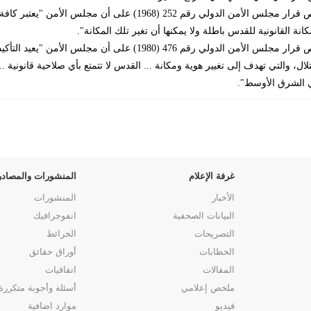
ينص قرار مجلس الأمن الدولي رقم 252 (1968) على أن
كانة القانونية للقدس باطلة ولا يمكنها أن تغير تلك المكانة".
ينص قرار مجلس الأمن الدولي رقم 476 (1980) على أن
لال، والتي تهدف إلى تغيير هوية ومكانة ... القدس لا تتمتع بأي صلاحية قانوني
 الشرق الأوسط".
غرفة الإعلام
المنشورات والمصادر
الأخبار
المنشورات
البيانات الصحفية
انفوجرافيك
التصريحات
الخرائط
الخطابات
أوراق حقائق
المقالات
اتفاقيات
ملخص إعلامي
أسئلة وأجوبة متكررة
فيديو
موارد اضافية