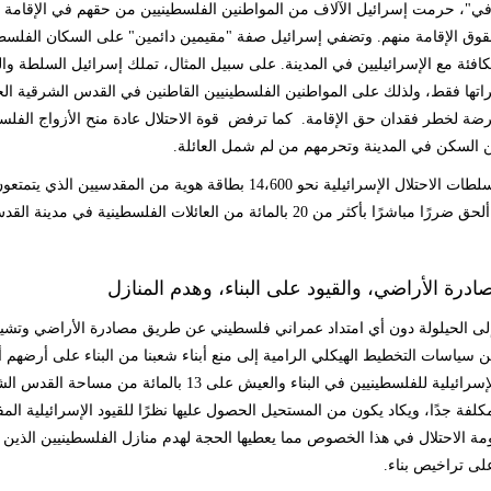
في"، حرمت إسرائيل الآلاف من المواطنين الفلسطينيين من حقهم في الإقامة في
 الإقامة منهم. وتضفي إسرائيل صفة "مقيمين دائمين" على السكان الفلسطينيي
افئة مع الإسرائيليين في المدينة. على سبيل المثال، تملك إسرائيل السلطة و
اتها فقط، ولذلك على المواطنين الفلسطينيين القاطنين في القدس الشرقية ال
ضة لخطر فقدان حق الإقامة. كما ترفض قوة الاحتلال عادة منح الأزواج الفلس
 السكن في المدينة وتحرمهم من لم شمل العائلة
.
اشرًا بأكثر من 20 بالمائة من العائلات الفلسطينية في مدينة القدس المحتلة
ادرة الأراضي، والقيود على البناء، وهدم المنازل
إلى الحيلولة دون أي امتداد عمراني فلسطيني عن طريق مصادرة الأراضي وتشيي
سياسات التخطيط الهيكلي الرامية إلى منع أبناء شعبنا من البناء على أرضهم 
الاحتلال الإسرائيلية للفلسطينيين في البناء والعي
كلفة جدًا، ويكاد يكون من المستحيل الحصول عليها نظرًا للقيود الإسرائيلية الم
ومة الاحتلال في هذا الخصوص مما يعطيها الحجة لهدم منازل الفلسطينيين الذين ي
لى تراخيص بناء
.