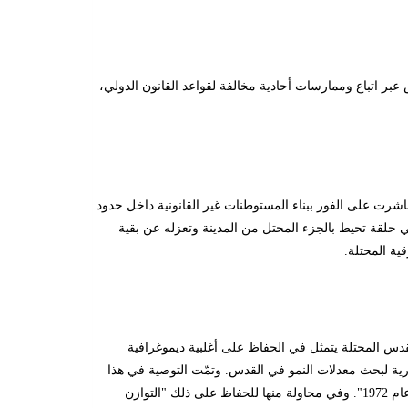
ا لترسيخ سيطرتها على القدس عبر اتباع وممارسات أحادية مخالفة لقواعد القانون الدولي،
شرت على الفور ببناء المستوطنات غير القانونية داخل حدود
 حلقة تحيط بالجزء المحتل من المدينة وتعزله عن بقية
قدس المحتلة يتمثل في الحفاظ على أغلبية ديموغرافية
 1973 ضمن تقرير وضعته اللجنة الوزارية لبحث معدلات النمو في القدس. وتمّت التوصية في هذا
التقرير أنه " بوجوب الحفاظ على التوازن الديموغرافي لليهود والعرب كما كان في نهاية عام 1972". وفي محاولة منها للحفاظ على ذلك "التوازن