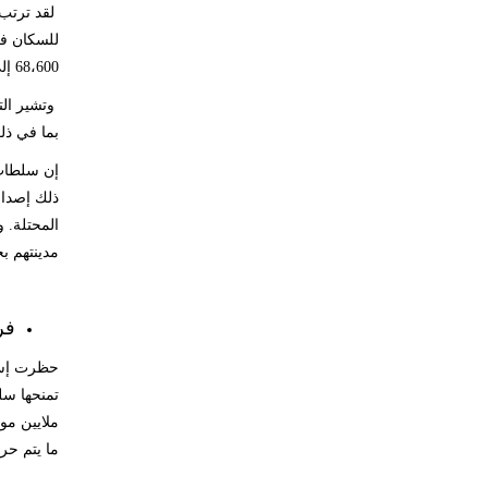
لقد ترتب 
68،600 إلى 361،000 نسمة – وهي زيادة قدرها 190 بالمائة.
بما في ذلك
إن سلطات 
المحتلة. 
مدينتهم بح
فر
تمنحها سل
ملايين مو
ما يتم حر