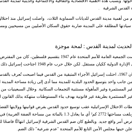
حولها. وبسبب هذه الاهمية الاقتصادية والثقافية والاجتماعية والدينية لمدينة ال
 القدس الشرقية
.
يادتها المطلقة على المدينة ضاربة حقوق السكان الأصليين من مسيحيين وم
 الحديث لمدينة القدس : لمحة موجزة
عندما أوصت الجمعية العامة للأمم المتحدة عام 1947 ب
لدولية ككيان مستقل. لكن خلال حرب عام 1948 اجتاحت إسرائيل ذلك الكيان المستقل واحتلت 85 بالمائة من مساحة اراضيه
في حزيران 1967، احتلت إسرائيل الأجزاء المتبقية من القدس فيما اصبحت تُعرف با
ن جانب واحد بتوسيع الحدود البلدية للمدينة مما أدى إلى زيادة مساحة المدي
ير المستثمرة وغير المأهولة مستثنية التجمعات السكانية. وخلال السبعينيات من
ير المستثمرة بطريقة غير قانونية بهدف بناء المستوطنات منتهكة بذلك القانون ا
ت الاحتلال الإسرائيلية عقب توسيع حدود القدس بفرض قوانينها وولايتها القضائي
للقدس (وبلغت مساحتها 2772 كم² أي ما يعادل 1.3 بالمائ
فرض أمر واقع جديد. وبالطبع كان ضم القدس الشرقية لإسرائيل انتهاكًا فاضحًا 
أعلن حينها مجلس الأمن التابع للأمم المتحدة "عدم شرعية" ذلك الضم
.