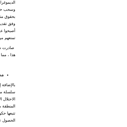
الديموغرا
وسحب حقوق
بحقوق متك
وفق تقدير
أصبحوا عر
تمنعهم من
هذا ، مما ألحق ضررًا مب
مص
بالإضافة 
سلسلة من 
المنطقة م
تتبعها حك
الحصول ع