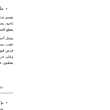
بن
يقسم جدار
ناحية، يح
يقطع الجد
عقب، سمير
فرض قيود 
وعلى حركة
يقطنون عل
حق
من 