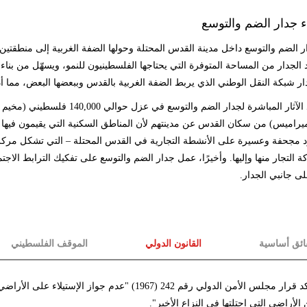
اء جدار الضم والتوسع
 الضم والتوسع داخل مدينة القدس المحتلة وحولها الضفة الغربية إلى منطقتين،
د الجدار من المساحة المتوفرة التي يحتاجها الفلسطينيون للنمو، ويسهّل من بن
ار شبكة النقل الوطني الذي يربط الضفة الغربية بالقدس وببعضها البعض، مما أ
يتمثل أحد الآثار المباشرة لجدا
اميس) من سكان القدس عن مدينتهم لأن المناطق السكنية التي يقيمون فيها با
مجحفة وعسيرة على الأنشطة التجارية في القدس المحتلة – التي تشكل مركز 
 التجار منها وإليها. وأخيرًا، عمل جدار الضم والتوسع على تفكيك الترابط الاجت
ى جانبي الجدار
.
ائق أساسية
القانون الدولي
الموقف الفلسطيني
يؤكد قرار مجلس الأمن الدولي رقم 242 (1967) "عدم
الأراضي التي احتلتها في النزاع الأخير".