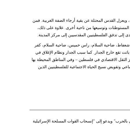
 ويعزل القدس المحتلة عن بقية أرجاء الضفة الغربية. فمن
اء المستوطنات وتوسيعها من ناحية أخرى. علاوة على ذلك،
دى إلى تدفق الفلسطينيين المقدسيين إلى مركز المدينة
.
ر الضم والتوسع في عزل حوالي 140,000 فلسطيني (مخيم شعفاط، ضاحية السلام، راس خميس، ضاحية السلام، كفر
تت تقع خارج الجدار. كما سبب الجدار ونظام الإغلاق في
الثقل الاقتصادي في فلسطين – وفي المناطق المحيطة بها
ماعي وتقويض نسيج الحياة الاجتماعية للفلسطينيين الذين
 جواز الإستيلاء على الأراضي بالحرب" ويدعو إلى "إنسحاب القوات المسلحة الإسرائيلية