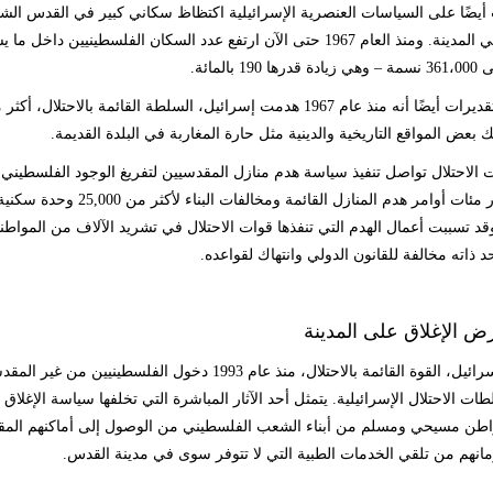
أيضًا على السياسات العنصرية الإسرائيلية اكتظاظ سكاني كبير في القدس الشرقي
للسكان في المدينة. ومنذ العام 1967 حتى الآن ارتفع عدد السكان الف
 بعض المواقع التاريخية والدينية مثل حارة المغاربة في البلدة القديمة
.
الاحتلال تواصل تنفيذ سياسة هدم منازل المقدسيين لتفريغ الوجود الفلسطيني في
ذلك إصدار مئات أوامر هدم 
وقد تسببت أعمال الهدم التي تنفذها قوات الاحتلال في تشريد الآلاف من المواط
د ذاته مخالفة للقانون الدولي وانتهاك لقواعده
.
ض الإغلاق على المدينة
حظرت إسرائيل، القوة القائمة بالاحتلال، منذ عام 1993
طات الاحتلال الإسرائيلية. يتمثل أحد الآثار المباشرة التي تخلفها سياسة الإغل
اطن مسيحي ومسلم من أبناء الشعب الفلسطيني من الوصول إلى أماكنهم المقدسة
مانهم من تلقي الخدمات الطبية التي لا تتوفر سوى في مدينة القدس
.