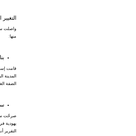
التغيير 
منها
:
بن
قامت إسرا
المدينة ا
الضفة الغربية بش
سح
صرحّت سلط