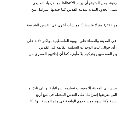
ة، ومن المتوقع أن يزداد الاكتظاظ مع الازدياد الطبيعي
لسطينيين داخل ما يسمى الحدود البلدية لمدينة القدس كما حددتها إسرائيل من
وتشير التقديرات أيضًا أنه منذ عام 1967 هدمت إسرائيل، السلطة القائمة بالاحتلال، أكثر من 3,700 منزلا فلسطينيًا ومنشآت أخرى في القدس الشرقية
 المدينة والقضاء على الهوية الفلسطينية، واكبر دلالة على
المنازل القائمة ومخالفات البناء لأكثر من 25,000 وحدة سكنية أي حوالي ثلث الوحدات السكنية القائمة في القدس
نين المقدسيين وتركهم بلا مأوى، كما أن إخلائهم القسري من
 دخول الفلسطينيين من غير المقدسيين إلى المدينة إلا بموجب تصاريح إسرائيلية، والتي نادرًا ما
اق التي تفرضها إسرائيل على القدس المحتلة في منع أربع
 وكنائسهم ومساجدهم الواقعة في هذه المدينة ، وغالبًا