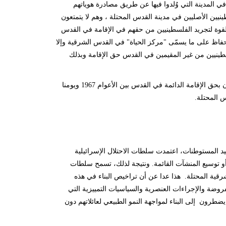
 المدينة التي وُلدوا فيها عن طريق مصادرة هوياتهم
ن الأصليين في مدينة القدس المحتلة ، وهم لا يتمتعون
القوة لتجريد الفلسطينيين من حقهم في الإقامة في القدس
حفاظ على ما يسمّى "مركز الحياة" في القدس الشرقية وإلا
طينيين من غير المقيمين في القدس حق الإقامة وبذلك
صادرت سلطات الاحتلال الإسرائيلية نحو 14،600 بطاقة هوية من المقدسيين الذي يتمتعون بحق الإقامة الدائمة في القدس بين الأعوام 1967 ويومنا
.
د المستوطنات، اعتمدت سلطات الاحتلال الإسرائيلية
أو توسيع المنشآت القائمة. ونتيجة لذلك، تسمح سلطات
ش على 13 بالمائة من مساحة القدس الشرقية المحتلة. هذا عدا عن أن تراخيص البناء في هذه
فروضة والإجراءات العنصرية والسياسيات التمييزية التي
ضطرون إلى البناء لمواجهة النمو الطبيعي لعائلاتهم دون