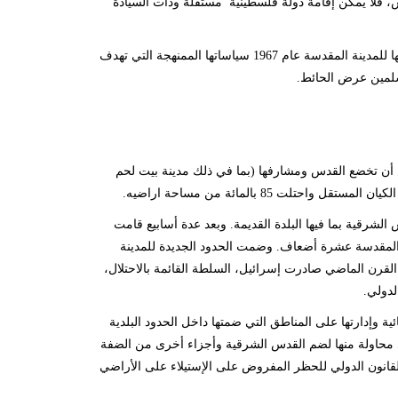
قدس، فلا يمكن إقامة دولة فلسطينية مستقلة وذات السيادة
على الرغم من أهمية مدينة القدس للديانات السماوية الثلاث، واصلت إسرائيل منذ احتلالها للمدينة المقدسة عام 1967 سياساتها الممنهجة التي تهدف
سلمين عرض الحائط
.
تقسيم فلسطين، كان من المفترض أن تخضع القدس ومشارفها (بما في ذلك مدينة بيت لحم
.
لقدس الشرقية بما فيها البلدة القديمة. وبعد عدة أسابيع قامت
نة المقدسة عشرة أضعاف. وضمت الحدود الجديدة للمدينة
 القرن الماضي صادرت إسرائيل، السلطة القائمة بالاحتلال،
لدولي
.
ة وإدارتها على المناطق التي ضمتها داخل الحدود البلدية
ة من مساحة الضفة الغربية) في محاولة منها لضم القدس الشرقية وأجزاء أخرى من الضفة
للقانون الدولي للحظر المفروض على الإستيلاء على الأراضي